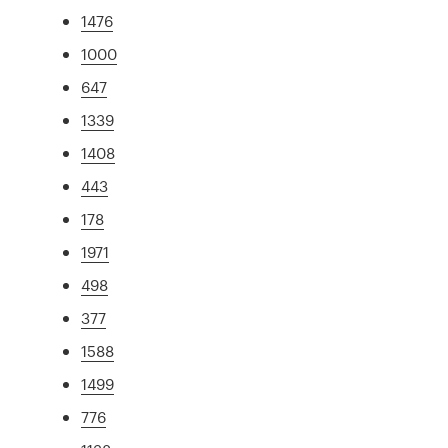
1476
1000
647
1339
1408
443
178
1971
498
377
1588
1499
776