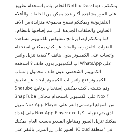
الخاص بك. باستخدام تطبيق Netflix Desktop ، يمكنكم
على الفور مشاهدة أكبر عدد ممكن من الحلقات والأفلام
التلفزيونية ويمكنكم تصفح مجموعة متزايدة من آلاف
العناوين والحلقات الجديدة التي تتم إضافتها بانتظام ،
كما يمكنكم ايضا برنامج نتفليكس للكمبيوتر مشاهدة
القنوات التلفزيونية والبحث عن كيف يمكنني استخدام
واتساب على الكمبيوتر بدون هاتف ؟ كيفية تنزيل واتس
اب للكمبيوتر بدون هاتف ? استخدم WhatsApp على
الكمبيوتر الشخصي بدون هاتف محمول واتساب
للكمبيوتر فتح واتس اب للكمبيوتر ابحث عن تطبيق
Snatube وقم بتثبيته . كيف يمكنني إستخدام برنامج
SnapTube على الكمبيوتر باستخدام محاكي Nox ؟
تنزيل Nox App Player من الموقع الرسمي; انقر على
ملف إعداد Nox App Player.exe الذي يتم تنزيله . كما
يمكنك تنزيل الصور ومقاطع الفيديو بحسب العام. يمكنك
العثور على زر التنزيل بالنقر على iCloud في "منطقة