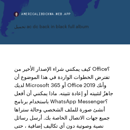
AMERICALIBDCXWA.WEB.APP
تحميل ac dc back in black full album
كيف يمكنني شراء الإصدار الأخير من Office؟
تفترض الخطوات الواردة في هذا الموضوع أن
لديك Microsoft 365 أو Office 2019 وأنك
جاهزٌ لتثبيته أو إعادة تثبيته. ماذا يمكنني أن أفعل
باستخدام برنامج WhatsApp Messenger؟
أنشئ صورة للملف الشخصي وحالة ستراها
جميع جهات الاتصال الخاصة بك. أرسل رسائل
نصية وصوتية دون أي تكاليف إضافية ، حتى