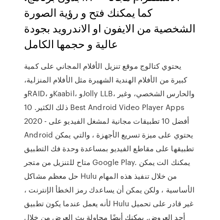
كما يمكنك فتح و رؤية الصورة
الشخصية من الايفون او الاندرويد بجودة
عالية و حجمها الكامل
يحتوي كتالوج موقع تنزيل الأفلام المجاني على كمية
كبيرة من الأفلام الهندية الشهيرة مثل الأفلام المنزلية،
وRAID، وKaabil، وJolly LLB، والحارس الشخصي، وغير
ذلك الكثير. 10 Best Android Video Player Apps
2020 - أفضل 10 تطبيقات مجانية لمشغل الفيديو على
Android يحتوي على ميزة تسريع الأجهزة ، والتي يمكن
تطبيقها على مقاطع الفيديو بمساعدة وحدة فك التطبيق
متاح للتنزيل من متجر Google Play. يمكنك الت يمكن
حل معظم مشاكل Hulu من خلال تنفيذ هذه المهام
الأساسية ، ولكن يمكن أن يساعدك رمز الخطأ الإنترنت ،
لأنه يعمل عندما يكون تطبيق Hulu غير قادر على تحميل
أحد العروض. يمكنك أيضًا محاولة بث العرض من خلال