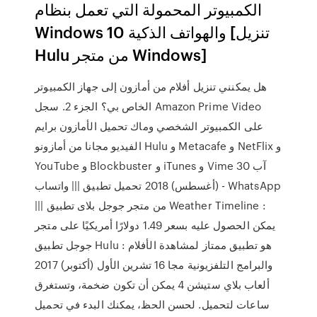
الكمبيوتر المحمولة التي تعمل بنظام
Windows 10 والهواتف الذكية [تنزيل
Hulu من متجر Windows]
هل يمكنني تنزيل أفلام من أمازون إلى جهاز الكمبيوتر
الخاص بي؟ الجزء 2. سجل Amazon Prime Video
على الكمبيوتر الشخصي وماك تحميل الأمازون برايم
الفيديو مجانا من أمازونو Hulu و Metacafe و NetFlix و
YouTube و Blockbuster و iTunes و Vime 30 آب
(أغسطس) 2018 تحميل تطبيق ||| واتساب - WhatsApp
||| من متجر جوجل بلاى تطبيق Weather Timeline :
يمكن الحصول عليه بسعر 1.49 دولارًا أمريكيًا على متجر
جوجل تطبيق Hulu : هو تطبيق ممتاز لمشاهدة الأفلام
والبرامج التلفزيونية مجا 16 تشرين الأول (أكتوبر) 2017
ألعاب بلاي ستيشن 4 يمكن أن تكون ضخمة، وتستغرق
ساعات لتحميل. لحسن الحظ، يمكنك البدء في تحميل