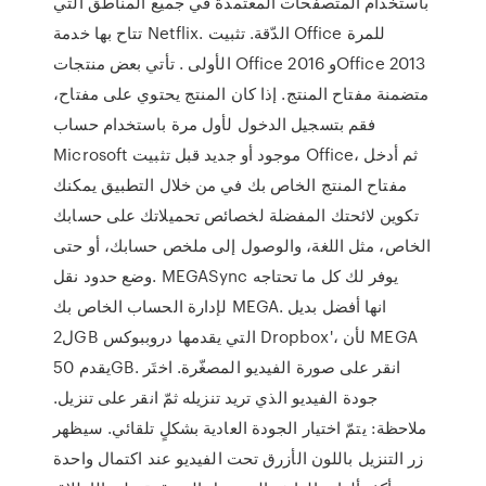
باستخدام المتصفحات المعتمدة في جميع المناطق التي
تتاح بها خدمة Netflix. الدّقة. تثبيت Office للمرة
الأولى . تأتي بعض منتجات Office 2016 وOffice 2013
متضمنة مفتاح المنتج. إذا كان المنتج يحتوي على مفتاح،
فقم بتسجيل الدخول لأول مرة باستخدام حساب
Microsoft موجود أو جديد قبل تثبيت Office، ثم أدخل
مفتاح المنتج الخاص بك في من خلال التطبيق يمكنك
تكوين لائحتك المفضلة لخصائص تحميلاتك على حسابك
الخاص، مثل اللغة، والوصول إلى ملخص حسابك، أو حتى
وضع حدود نقل. MEGASync يوفر لك كل ما تحتاجه
لإدارة الحساب الخاص بك MEGA. انها أفضل بديل
ل2GB التي يقدمها دروببوكس Dropbox'، لأن MEGA
يقدم 50GB. انقر على صورة الفيديو المصغّرة. اختَر
جودة الفيديو الذي تريد تنزيله ثمّ انقر على تنزيل.
ملاحظة: يتمّ اختيار الجودة العادية بشكلٍ تلقائي. سيظهر
زر التنزيل باللون الأزرق تحت الفيديو عند اكتمال واحدة