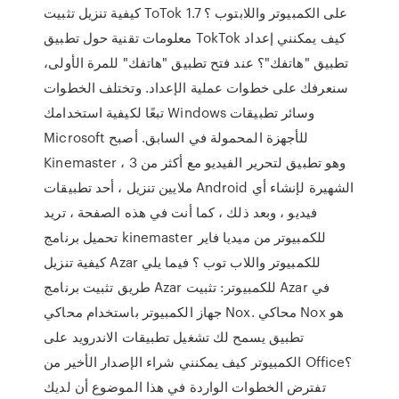
كيفية تنزيل تثبيت ToTok على الكمبيوتر واللابتوب ؟ 1.7
معلومات تقنية حول تطبيق TokTok كيف يمكنني إعداد
تطبيق "هاتفك"؟ عند فتح تطبيق "هاتفك" للمرة الأولى،
سنعرفك على خطوات عملية الإعداد. وتختلف الخطوات
تبعًا لكيفية استخدامك Windows وسائر تطبيقات
Microsoft للأجهزة المحمولة في السابق. أصبح
Kinemaster ، وهو تطبيق لتحرير الفيديو مع أكثر من 3
ملايين تنزيل ، أحد تطبيقات Android الشهيرة لإنشاء أي
فيديو ، وبعد ذلك ، كما أنت في هذه الصفحة ، تريد
تحميل برنامج kinemaster للكمبيوتر من ميديا فاير
كيفية تنزيل Azar للكمبيوتر واللاب توب ؟ فيما يلي
طريق تثبيت برنامج Azar للكمبيوتر: تثبيت Azar في
جهاز الكمبيوتر باستخدام محاكي Nox. محاكي Nox هو
تطبيق يسمح لك تشغيل تطبيقات الاندرويد على
الكمبيوتر كيف يمكنني شراء الإصدار الأخير من Office؟
تفترض الخطوات الواردة في هذا الموضوع أن لديك