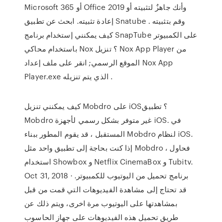
Microsoft 365 أو Office 2019 وأنك جاهزٌ لتثبيته أو
إعادة تثبيته. ابحث عن تطبيق Snatube وقم بتثبيته .
كيف يمكنني إستخدام برنامج SnapTube على الكمبيوتر
باستخدام محاكي Nox ؟ تنزيل Nox App Player من
الموقع الرسمي; انقر على ملف إعداد Nox App
Player.exe الذي يتم تنزيله .
كيف يمكنني تنزيل Mobdro على iOS؟ تطبيق
Mobdro غير متوفر بشكل رسمي لأجهزة iOS. في
المستقبل ، قد يقوم المطور ببناء Mobdro لنظام iOS.
إذا كنت بحاجة إلى تطبيق واحد مثل Mobdro ، فحاول
استخدام Showbox و Netflix CinemaBox و Tubitv.
Oct 31, 2018 · برنامج تحميل من اليوتيوب للكمبيوتر.
قد تحتاج إلى مشاهدة الفيديوهات التي قمت من قبل
بمشاهدتها على اليوتيوب مرة اخرى، ويتم ذلك عن
طريق تحميل هذه الفيديوهات على جهاز الحاسوب