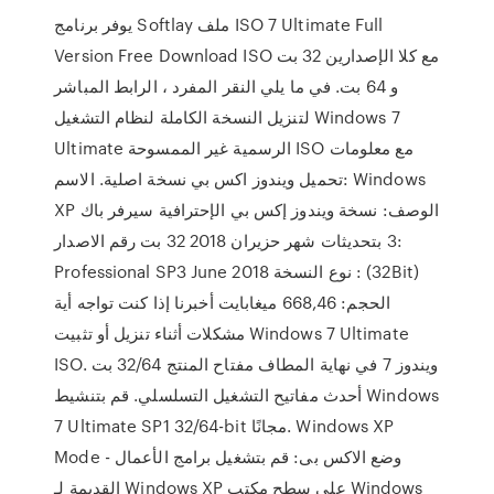
يوفر برنامج Softlay ملف ISO 7 Ultimate Full
Version Free Download ISO مع كلا الإصدارين 32 بت
و 64 بت. في ما يلي النقر المفرد ، الرابط المباشر
لتنزيل النسخة الكاملة لنظام التشغيل Windows 7
Ultimate الرسمية غير الممسوحة ISO مع معلومات
تحميل ويندوز اكس بي نسخة اصلية. الاسم: Windows
XP الوصف: نسخة ويندوز إكس بي الإحترافية سيرفر باك
3 بتحديثات شهر حزيران 2018 32 بت رقم الاصدار:
Professional SP3 June 2018 نوع النسخة : (32Bit)
الحجم: 668,46 ميغابايت أخبرنا إذا كنت تواجه أية
مشكلات أثناء تنزيل أو تثبيت Windows 7 Ultimate
ISO. ويندوز 7 في نهاية المطاف مفتاح المنتج 32/64 بت
أحدث مفاتيح التشغيل التسلسلي. قم بتنشيط Windows
7 Ultimate SP1 32/64-bit مجانًا. Windows XP
Mode - وضع الاكس بى: قم بتشغيل برامج الأعمال
القديمة لـ Windows XP على سطح مكتب Windows