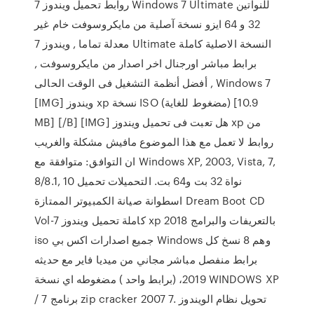
روابط تحميل ويندوز 7 Windows 7 Ultimate للنواتين
32 و 64 ايزو نسخة آصلية من مايكروسوفت خام غير
معدلة تماما , ويندوز 7 Ultimate النسخة الاصلية كاملة
برابط مباشر اورجنال اخر اصدار من مايكروسوفت ,
أفضل أنظمة التشغيل فى الوقت الحالى , Windows 7
[IMG] ويندوز xp نسخة ISO (مضغوط للغاية) [10.9
MB] [/B] [IMG] هل تعبت فى تحميل ويندوز xp من
روابط لا تعمل مع هذا الموضوع مافيش مشكلة والغريب
ان التوافق: متوافقة مع Windows XP, 2003, Vista, 7,
8/8.1, 10 نواة 32 بت و64 بت. التحميلات تحميل
اسطوانة صيانة الكمبيوتر الممتازة Dream Boot CD
Vol-7 كاملة تحميل ويندوز xp 2018 بالتعريفات والبرامج
iso جميع اصدارات اكس بي Windows وهم 8 نسخ كل
برابط منفصل مباشر مجاني من ميديا فاير مع حديثه
2019، (برابط واحد ) مضغوطه اي نسخة WINDOWS XP
/ 7 برنامج zip cracker 2007 7. تحويل نظام الويندوز