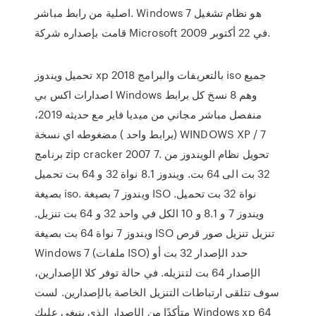
اصلية من رابط مباشر. Windows 7 هو نظام تشغيل
قامت بإصداره شركة Microsoft في 22 أكتوبر 2009.
تحميل ويندوز xp 2018 بالتعريفات والبرامج iso جميع
اصدارات اكس بي Windows وهم 8 نسخ كل برابط
منفصل مباشر مجاني من ميديا فاير مع حديثه 2019،
(برابط واحد ) مضغوطه اي نسخة WINDOWS XP / 7
برنامج zip cracker 2007 7. تحويل نظام الويندوز من
32 بت الى 64 بت. ويندوز 8.1 نواة 32 و 64 بت تحميل
بصيغة iso. ويندوز 7 بصيغة ISO نواة 32 بت تحميل.
ويندوز 7 و 8.1 و 10 الكل في واحد 32 و 64 بت تنزيل.
ويندوز 7 نواة 64 بت بصيغة ISO تنزيل تنزيل صور قرص
Windows 7 (ملفات ISO) حدد الإصدار 32 بت أو
الإصدار 64 بت لتنزيله. في حالة توفر كلا الإصدارين،
سوف تتلقى ارتباطات التنزيل الخاصة بالإصدارين. لست
متأكدًا من الإصدار الذي ينبغي عليك Windows xp 64