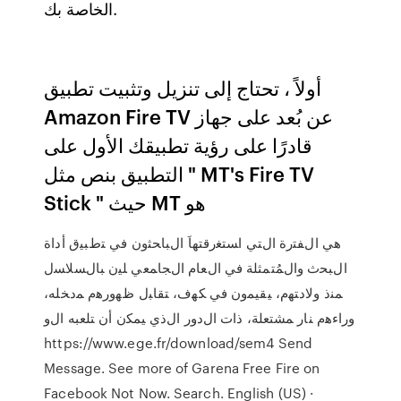
الخاصة بك.
أولاً ، تحتاج إلى تنزيل وتثبيت تطبيق
Amazon Fire TV عن بُعد على جهاز
قادرًا على رؤية تطبيقك الأول على
التطبيق بنص مثل " MT's Fire TV
Stick " حيث MT هو
ﻫﻲ اﻝﻔﺘرة اﻝﺘﻲ اﺴﺘﻐرﻗﺘﻬﺎَ اﻝﺒﺎﺤﺜون ﻓﻲ ﺘطﺒﻴق أداة
اﻝﺒﺤث واﻝﻤُﺘﻤﺜﻠﺔ ﻓﻲ اﻝﻌﺎم اﻝﺠﺎﻤﻌﻲ ﻠﻴن ﺒﺎﻝﺴﻼﺴل
ﻤﻨذ وﻻدﺘﻬم، ﻴﻘﻴﻤون ﻓﻲ ﻜﻬف، ﺘﻘﺎﺒل ظﻬورﻫم ﻤدﺨﻠﻪ،
وراءﻫم ﻨﺎر ﻤﺸﺘﻌﻠﺔ، ذات اﻝدور اﻝذي ﻴﻤﻜن أن ﺘﻠﻌﺒﻪ اﻝو
https://www.ege.fr/download/sem4 Send
Message. See more of Garena Free Fire on
Facebook Not Now. Search. English (US) ·