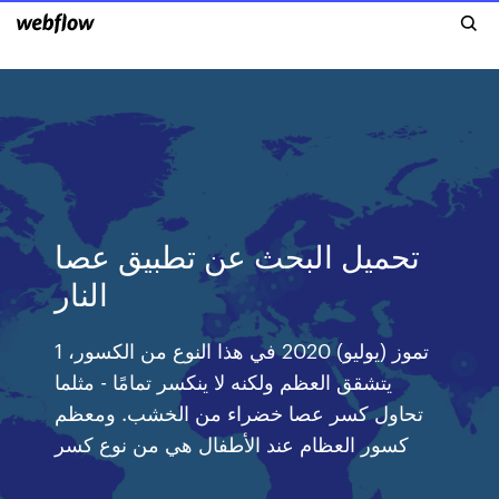
تحميل البحث عن تطبيق عصا
النار
1 تموز (يوليو) 2020 في هذا النوع من الكسور،
يتشقق العظم ولكنه لا ينكسر تمامًا - مثلما
تحاول كسر عصا خضراء من الخشب. ومعظم
كسور العظام عند الأطفال هي من نوع كسر