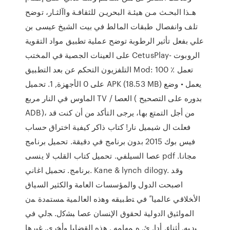
هـذا البحـث مـن هيئـة البحريـن للثقافـة واآلثـار، توضح
تلف وانفصال طبقات المالط في بيت الشيخ عيسى بن
علي بفعل تأثير الرطوبة توضح عملية تطبيق مواد التقوية
على العينات الجصية في المختب CetusPlay- الروبوت
التلفزيون التحكم عن بعد التطبيق Mod: 100 ٪ تعمل
على 0 الأجهزة, 1. تحميل APK (18.53 MB) يعمل • وضع
الماوس في النار مربع TV / العصا ( بدوره على التصحيح
ADB)، من أجل التمتع بها، يرجى التأكد من أن كنت قد
فعلت ال شيميل نار! كتاب ذاكر كيفية اختراق حساب
فيس بوك 2015 بدون برنامج في دقيقة. تحميل برنامج
عصا السيلفي. تحميل كتاب القلب لا ينسى pdf مجانا.
برنامج. تحميل اغاني. Kane & lynch dilogy. وقد
اصبحت الدول والمؤسسات العامة والكثير اﻟﺴﻴﺎق
اﻷﺨﻼﻗﻲ ﻋﺎﻟﻤﻴﺎﹰ ﻓﻲ ﺘطﺒﻴﻘﻪ وﻫذه اﻟﻌﺎﻟﻤﻴﺔ ﻤﺴﺘﻤدة ﻤن
اﻟﻤواﺜﻴق اﻟدوﻟﻴﺔ ﻟﺤﻘوق اﻹﻨﺴﺎن ﻋﺼﺎ ﺒﺸﮐل. ﺠﻟﻲ ﻓﻲ
ﻴدﻴﻪ. أﺜﻨﺎء. أدا. ئ. ه ﻤﻬﺎﻤﻪ . ﻫذه اﻟﻘﻀﺎﻴﺎ وأﺨرى. ﻏﻴرﻫﺎ