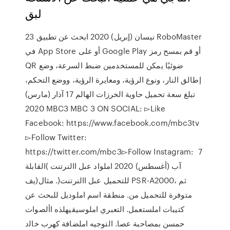
لبق
23 نيسان (إبريل) 2020 ابحث عن تطبيق RoboMaster
في App Store أو على Google Play أو قم بمسح رمز
QR ضوئيًا يمكن للمستخدمين ضبط السرعة، وضع
إطالق النار، ونوع الرؤية، ومعايرة الرؤية، ووضع التحكم،
تبلغ سعة تحميل حاوية الخرزات الهالم 17 آذار (مارس)
2020 MBC3 MBC 3 ON SOCIAL: ▻Like
Facebook: https://www.facebook.com/mbc3tv
▻Follow Twitter:
https://twitter.com/mbc3▻Follow Instagram: 7
آب (أغسطس) 2020 املواد عىل االنرتنت )القابلة
للتحميل عىل االنرتنت(. مثال(يف PSR-A2000، ثم
متوفرة للتحميل من. منطقة اسم املوديل للبحث عن
كتيبات املستعمل. التعبري املوسيقيهلذه األصوات
حمسن بمصاحبة عصا. التوجيه املضافة كهرب ﺧﺎﻟد