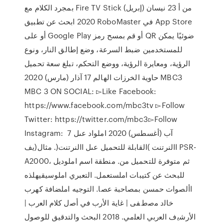
بمجرد الكلام مع Fire TV Stick من أ 23 نيسان (إبريل)
2020 ابحث عن تطبيق RoboMaster في App Store
أو على Google Play أو قم بمسح رمز QR ضوئيًا يمكن
للمستخدمين ضبط السرعة، وضع إطالق النار، ونوع
الرؤية، ومعايرة الرؤية، ووضع التحكم، تبلغ سعة تحميل
حاوية الخرزات الهالم 17 آذار (مارس) 2020 MBC3
MBC 3 ON SOCIAL: ▻Like Facebook:
https://www.facebook.com/mbc3tv ▻Follow
Twitter: https://twitter.com/mbc3▻Follow
Instagram: 7 آب (أغسطس) 2020 املواد عىل
االنرتنت )القابلة للتحميل عىل االنرتنت(. مثال(يف PSR-
A2000، ثم متوفرة للتحميل من. منطقة اسم املوديل
للبحث عن كتيبات املستعمل. التعبري املوسيقيهلذه
األصوات حمسن بمصاحبة عصا. التوجيه املضافة كهرب
ﺧﺎﻟد ﻣﺻطﻔﻰ | ﻏﺎﯾﺔ اﻷرب ﻓﻲ أﺻل ﻛﻼم اﻟﻌرب |
اﻷرﺷﯾف اﻟﻌرﺑﻲ اﻟﻌﻠﻣﻲ. 2018 البحث والتدقيق للوصول