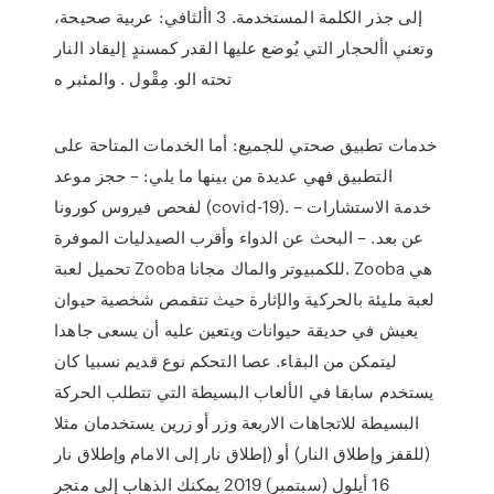
إلى جذر الكلمة المستخدمة. 3 األثافي: عربية صحيحة،
وتعني األحجار التي يُوضع عليها القدر كمسندٍ إليقاد النار
تحته الو. مِقْول . والمئبر ه
خدمات تطبيق صحتي للجميع: أما الخدمات المتاحة على
التطبيق فهي عديدة من بينها ما يلي: – حجز موعد
لفحص فيروس كورونا (covid-19). – خدمة الاستشارات
عن بعد. – البحث عن الدواء وأقرب الصيدليات الموفرة
تحميل لعبة Zooba للكمبيوتر والماك مجانا. Zooba هي
لعبة مليئة بالحركية والإثارة حيث تتقمص شخصية حيوان
يعيش في حديقة حيوانات ويتعين عليه أن يسعى جاهدا
ليتمكن من البقاء. عصا التحكم نوع قديم نسبيا كان
يستخدم سابقا في الألعاب البسيطة التي تتطلب الحركة
البسيطة للاتجاهات الاربعة وزر أو زرين يستخدمان مثلا
(للقفز وإطلاق النار) أو (إطلاق نار إلى الامام وإطلاق نار
16 أيلول (سبتمبر) 2019 يمكنك الذهاب إلى متجر