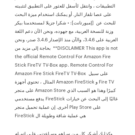
التطبيقات ، وانتقل لأسفل للعثور على التطبيق لتثبيته
على عصا تلفاز النار. أو يمكنك استخدام ميزة البحث
للبحث عن [إمبورتانت]: • شكرا جزيلا لمستخدمنا بيكر
وزنة للنسخة العربية، مع جهوده، ونحن الآن دعم اللغة
العربية على 3.4.6، والآن منذ الإصدار 3.4.6 صدر، ونحن
بحاجة إلى مزيد من **DISCLAIMER This app is not
the official Remote Control For Amazon Fire
Stick FireTV TV-Box app. Remote Control For
Amazon Fire Stick FireTV TV-Box على سبيل
المثال ، تحتوي أجهزة Amazon FireStick و Fire TV
على متجر Amazon Store كبيرًا وهذا هو السبب الذي
يدفع مستخدمي FireStick غالبًا إلى البحث عن خيارات
أخرى. إن عملية تحميل متجر Play Store على
FireStick هي عملية شاقة وطويلة ال
وكذلـك أشـكر كل مـن سـاهم وسـاعدني علـى إتمـام