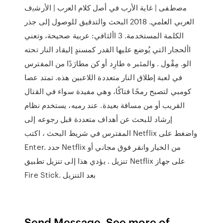
ﻣﺻطﻔﻰ | ﻏﺎﯾﺔ اﻷرب ﻓﻲ أﺻل ﻛﻼم اﻟﻌرب | اﻷرﺷﯾف
اﻟﻌرﺑﻲ اﻟﻌﻠﻣﻲ. 2018 البحث والتدقيق للوصول إلى جذر
الكلمة المستخدمة. 3 األثافي: عربية صحيحة، وتعني
األحجار التي يُوضع عليها القدر كمسندٍ إليقاد النار تحته
الو. مِقْول . والمئبر ه طارِد أو كن مطارَدًا من المفترس
في لعبة إطلاق النار متعددة اللاعبين هذه. تمتد عصا
كومبي لتصبح رمحًا فتاكًا، وهي مفيدة سواء في القتال
القريب أو من مسافة بعيدة. عند رميه، يستخدم نظام
إرشاد للبحث عن أهداف متعددة قبل رجوعه إلى
المفترس في شريط البحث ، اكتب Netflix واضغط على
Enter. حدد Netflix من الخيار وانقر فوق مجاني أو
تنزيل . يؤدي هذا إلى تنزيل تطبيق Netflix على جهاز
Fire Stick. بعد التنزيل
Send Message. See more of