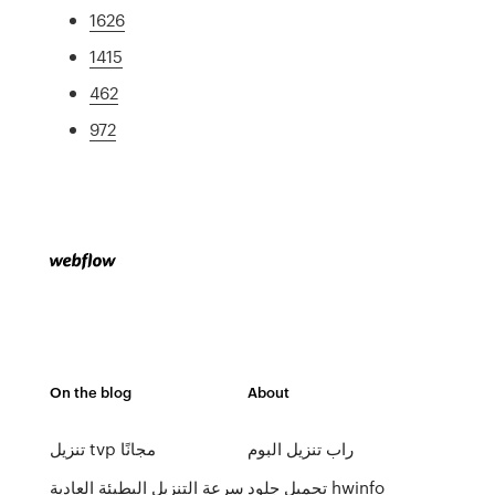
1626
1415
462
972
On the blog
About
راب تنزيل البوم
تنزيل tvp مجانًا
تحميل جلود hwinfo
سرعة التنزيل البطيئة العادية