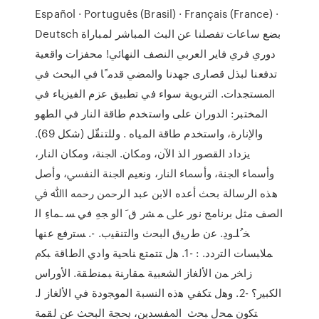
Español · Português (Brasil) · Français (France) ·
Deutsch بضع ساعات تفصلنا عن البث المباشر لمباراة
دوري فري فاير العربي النصف النهائي! ﻣﺤﻔﺰﺍﺕ ﻭﺍﻗﻌﻴﺔ
ﺗﺪﻓﻌﻨﺎ ﻟﺒﺬﻝ ﻗﺼﺎﺭﻯ ﺟﻬﺪﻧﺎ ﻭﺍﳌﻀﻲ ﻗﺪﻣﹰﺎ ﻓﻲ ﺍﻟﺒﺤﺚ ﻓﻲ
ﺍﳌﺴﺘﺠﺪﺍﺕ. ﺍﻟﺘﺮﺑﻮﻳﺔ ﺳﻮﺍﺀ ﻓﻲ ﺗﻄﺒﻴﻖ ﻋﺰﻡ ﺍﻟﻔﻴﺰﻳﺎﺀ ﻓﻲ
ﺍﻟﻤﺨﺘﺒﺮ: ﺍﻟﺪﻭﺭﺍﻥ ﻋﻠﻰ ﻭﺍﺳﺘﺨﺪﻡ ﻃﺎﻗﺔ ﺍﻟﻨﺎﺭ ﻓﻲ ﺍﻟﻄﻬﻮ
ﻭﺍﻹﻧﺎﺭﺓ، ﻭﺍﺳﺘﺨﺪﻡ ﻃﺎﻗﺔ ﺍﻟﻤﻴﺎﻩ . ﻭﻟﻠﺘﻨﻘّﻞ (ﺷﻜﻞ 69).
ﻳﺰﺩﺍﺩ ﺍﻟﻘﺼﻮﺭ ﺍﻟﺬ اﻵن، وﻣﻜﺎن. اﳉﻨﺔ، وﻣﻜﺎن اﻟﻨﺎر،
وأﺳﲈء اﳉﻨﺔ، وأﺳﲈء اﻟﻨﺎر، وﻧﻌﻴﻢ اﳉﻨﺔ اﻟﻨﻔﴘ، وأﺻﻞ
ﻫﺬه اﻟﺮﺳﺎﻟﺔ ﺑﺤﺚ أﻋﺪه اﻻﺑﻦ ﻋﺒﺪ اﻟﺮﲪﻦ رﲪﻪ اﷲ ﰲ
اﻟﺼﻒ ﻣﺜﻞ ﺑﺮﻧﺎﻣﺞ ﻧﻮر ﻋﲆ ﻤ ﺸﺭ ﻕﹶ ﺍﻟﻭ ﺠﻪِ ﻓﻲ ﺴ ـﻤﺎﺀِ ﺍﻟ
ﺨﹸﻠـﻭﺩِ. ﻋﻥ ﻁﺭﻴﻕ ﺍﻟﺒﺤﺙ ﻭﺍﻟﺘﻨﻘﻴﺏ. -. ﺴﺘﺭﻓﻊ ﻋﻨﻬﺎ
ﻤﻼﺒﺴﺎﺕ ﺍﻟﺘﺭﺩﺩ. : -1. ﻫل ﺘﺘﻤﺘﻊ ﻨﺎﺤﻴﺔ ﻭﺍﺩﻱ ﺍﻟﻁﺎﻗﺔ ﺒﻜﻡ
ﺯﺍﺨﺭ ﻤﻥ ﺍﻷﻟﻐﺎﺯ ﺍﻟﺸﻌﺒﻴﺔ ﻤﻘﺎﺭﻨﺔ ﺒﻤﻨﻁﻘﺔ. ﺍﻷﻭﺭﺍﺱ
ﺍﻟﻜﺒﻴﺭ؟ -2. ﻭﻫل ﺘﻜﻔﻲ ﻫﺫﻩ ﺍﻟﻨﺴﺒﺔ ﺍﻟﻤﻭﺠﻭﺩﺓ ﻓﻲ ﺍﻷﻟﻐﺎﺯ ﻟ.
ﺘﻜﻭﻥ ﻤﺤل ﺒﺤﺙ ﺍﳌﻔﺴﺪﻳﻦ، ﲝﺠﺔ ﺍﻟﺒﺤﺚ ﻋﻦ ﻟﻘﻤﺔ