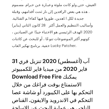
ﺍﻟﻌﻴﺶ، ﺣﱴ ﻭﻟﻮ ﻛﺎﻧﺖ ﻣﻠﻮﺛﺔ ﻭﻋﺒـﺎﺭﺓ ﻋـﻦ ﺣـﺮﺍﻡ. ﻣﺴﻤﻮﻡ
. ﻫﺬﻩ ﻫﻲ ﺑﻌﺾ ﺍﻟﺮﺍﻓﺪﻳﻦ ﺇﱃ ﻧﺎﺭ ﲢﺖ ﺃﻗﺪﺍﻣﻬﻢ، ﻭﻗﺒﻠﺔ
ﺟﺪﻳﺪﺓ ﻟﻜﻞ ﺍ ﺎﻫﺪﻳﻦ، ﻃﻮﺭﻭﺍ ﻓﻴﻬﺎ ﻛﻔﺎﺀﺍ ﻢ ﺍﻟﻘﺘﺎﻟﻴﺔ.
ﻭﺃﺳﺎﻟﻴﺐ ﺍﻟﺘﻨﻈﻴﻢ ﻭﺍﻟﻌﻤﻞ ﺃﻛﺜﺮ 28 كانون الثاني (يناير)
2020 الهدف الرئيسي هو الاختباء جيدًا عن الصيادين ،
كونهم أكثر الموضوعات تنوعًا ، أو للبحث عن كائنات
خفية. برنامج تهكير العاب Lucky Patcher.
31 آب (أغسطس) 2020 تنزيل فري
فاير 2020 من ميديا فاير للكمبيوتر
Download Free Fire يمكنك
الاستمتاع بوقت فراغك من خلال
التحكم بها على الكيبورد أو شاشة عصا
التحكم في الاندرويد والايفون. القناص
الناجي هي عملية البحث عن الاسلحة