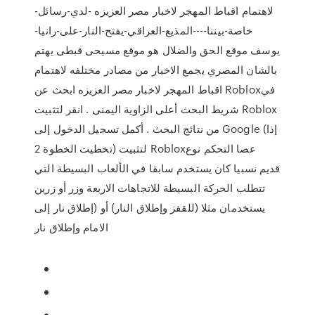
لاهتمام اقباط المهجر لاخبار مصر العزيزه -لدي-رسائل-
خاصة-بيننا----المذيع-العراقي-يفتح-النار-على-رانيا-
يوسف موقع الحق والضلال هو موقع مسيحى قبطى يهتم
بالشان المصري يجمع الاخبار من مصادر مختلفه لاهتمام
اقباط المهجر لاخبار مصر العزيزه ابحث عن Roblox‏ في
شريط البحث أعلى الزاوية اليمنى . انقر لتثبيت Roblox‏
من نتائج البحث . أكمل تسجيل الدخول إلى Google (إذا
تخطيت الخطوة 2) لتثبيت Roblox‏ عصا التحكم نوع
قديم نسبيا كان يستخدم سابقا في الألعاب البسيطة التي
تتطلب الحركة البسيطة للاتجاهات الاربعة وزر أو زرين
يستخدمان مثلا (للقفز وإطلاق النار) أو (إطلاق نار إلى
الامام وإطلاق نار