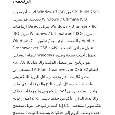
الرسمي
لاحظ أن صورة Windows 7 ISO من SP1 build 7601.
تحديث: قم بتنزيل Windows 7 Ultimate ISO
ارتباطات Direct تنزيل Windows 7 Ultimate x 86
ISO تنزيل Windows 7 Ultimate x64 ISO تنزيل
Windows 7 … الصفحة الرئيسية / تطوير / Adobe
Dreamweaver CS5 تنزيل مجاني النسخة الكاملة
لنظام التشغيل Windows تحميل أحدث نسخة ويندوز
xp، 7،8،8. هو برنامج غير متصل المثبت والإعداد
المستقل من Adobe Dreamweaver CS5 لنظام 32
بت و 64 بت . قم بحفظ رسائل البريد الإلكتروني
والمرفقات في ملف pdf واحد لحفظ رسائل البريد
الإلكتروني والمرفقات كملف pdf واحد ، ستحتاج إلى
إصدار خادم pro والإعداد التالي: تأكد من حفظ باسم .
إذا كنت ترغب في تنزيل متصفح UC للكمبيوتر الشخصي
، فقد توصلت اليوم إلى خطوات بسيطة لتثبيت المتصفح