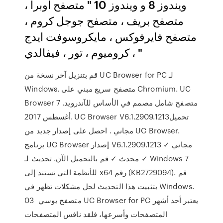
ويندوز 8 و ويندوز 10 " متصفح اوبرا ،
متصفح بريف ، متصفح جوجل كروم ،
متصفح فايرفوكس ، مايكروسوفت ايدج
، كروميوم ، تور ، فيفالدي "
قم بتنزيل آخر نسخة من UC Browser for PC لـ
Windows. متصفح سريع مبني على Chromium. UC
Browser متصفح شامل مصمم في الأساس للآندرويد. 7
أغسطس 2017. UC Browser V6.1.2909.1213تحميل
مجاني . احصل على إصدار جديد من UC Browser.
برنامج UC Browser إصدار V6.1.2909.1213 ✓ مجاني
✓ محدث ✓ قم بالتحميل الآن. تحديث لـ Windows 7
للأنظمة التي تستند إلى x64 رقم (KB2729094). قم
بتثبيت هذا التحديث لحل مشكلات تظهر في Windows.
03 متصفح يوسي UC Browser for PC يعتبر أحد أشهر
المتصفحات وأسرعها، فلقد نافس المتصفحات