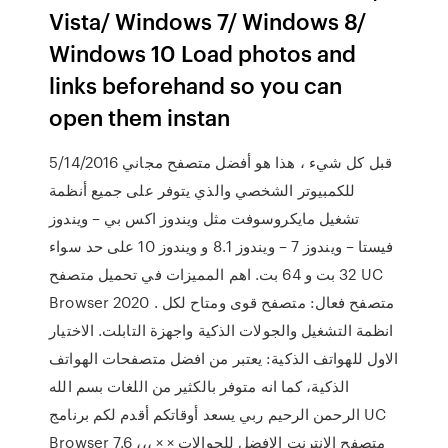
Vista/ Windows 7/ Windows 8/
Windows 10 Load photos and
links beforehand so you can
open them instan
5/14/2016 قبل كل شيء ، هذا هو أفضل متصفح مجاني
للكمبيوتر الشخصي والذي يتوفر على جميع أنظمة
تشغيل مايكروسوفت مثل ويندوز اكس بي – ويندوز
فيستا – ويندوز 7 – ويندوز 8.1 و ويندوز 10 على حد سواء
32 بت و 64 بت. اهم المميزات في تحميل متصفح UC
Browser 2020 . متصفح فعال: متصفح قوى ومتاح لكل
انظمة التشغيل والجولات الذكية واجهزة التابلت. الاختيار
الاول للهواتف الذكية: يعتبر من افضل متصفحات الهواتف
الذكية، كما انه متوفر بالكثير من اللغات بسم الله
الرحمن الرحيم ربي يسعد أوقاتكم أقدم لكم برنامج UC
Browser 7.6 ،،، × متصفح الانترنت الافضل للجوالات ×