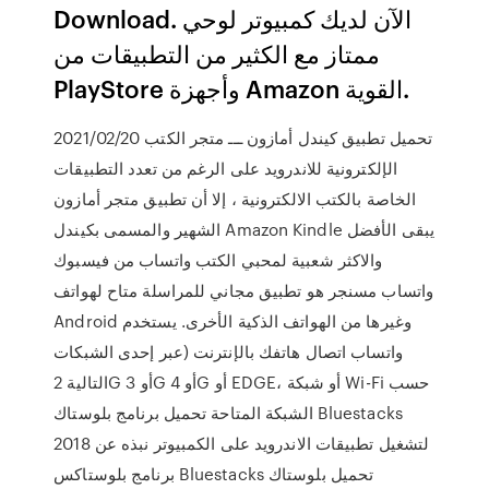
Download. الآن لديك كمبيوتر لوحي
ممتاز مع الكثير من التطبيقات من
PlayStore وأجهزة Amazon القوية.
2021/02/20 تحميل تطبيق كيندل أمازون ـــ متجر الكتب
الإلكترونية للاندرويد على الرغم من تعدد التطبيقات
الخاصة بالكتب الالكترونية ، إلا أن تطبيق متجر أمازون
الشهير والمسمى بكيندل Amazon Kindle يبقى الأفضل
والاكثر شعبية لمحبي الكتب واتساب من فيسبوك
واتساب مسنجر هو تطبيق مجاني للمراسلة متاح لهواتف
Android وغيرها من الهواتف الذكية الأخرى. يستخدم
واتساب اتصال هاتفك بالإنترنت (عبر إحدى الشبكات
التالية 2G أو 3G أو 4G أو EDGE، أو شبكة Wi-Fi حسب
الشبكة المتاحة تحميل برنامج بلوستاك Bluestacks
2018 لتشغيل تطبيقات الاندرويد على الكمبيوتر نبذه عن
برنامج بلوستاكس Bluestacks تحميل بلوستاك