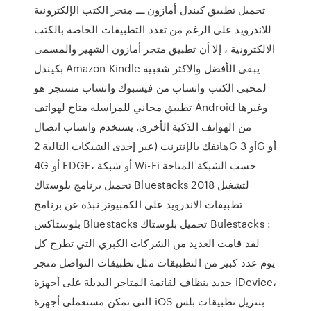
تحميل تطبيق كيندل أمازون ـــ متجر الكتب الإلكترونية
للاندرويد على الرغم من تعدد التطبيقات الخاصة بالكتب
الالكترونية ، إلا أن تطبيق متجر أمازون الشهير والمسمى
بكيندل Amazon Kindle يبقى الأفضل والاكثر شعبية
لمحبي الكتب واتساب من فيسبوك واتساب مسنجر هو
تطبيق مجاني للمراسلة متاح لهواتف Android وغيرها
من الهواتف الذكية الأخرى. يستخدم واتساب اتصال
هاتفك بالإنترنت (عبر إحدى الشبكات التالية 2G أو 3G أو
4G أو EDGE، أو شبكة Wi-Fi حسب الشبكة المتاحة
تحميل برنامج بلوستاك Bluestacks 2018 لتشغيل
تطبيقات الاندرويد على الكمبيوتر نبذه عن برنامج
بلوستاكس Bluestacks تحميل بلوستاك Bulestacks :
لقد قامت العديد من الشركات الكبري التي تطرح كل
يوم عدد كبير من التطبيقات مثل تطبيقات التواصل متجر
جديد ينظاف لقائمة المتاجر البديلة على أجهزة iDevice،
التي تمكن مستعملي أجهزة iOS بتنزيل تطبيقات بلس