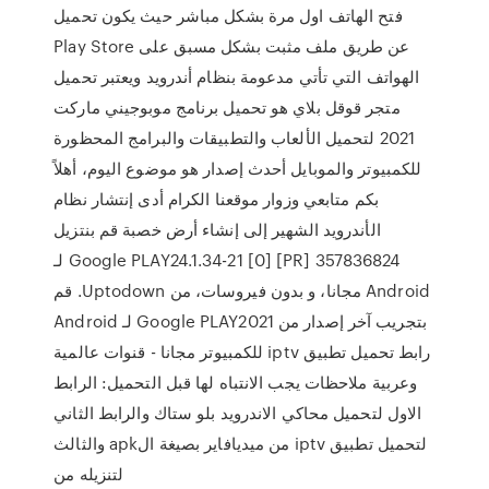
فتح الهاتف اول مرة بشكل مباشر حيث يكون تحميل
Play Store عن طريق ملف مثبت بشكل مسبق على
الهواتف التي تأتي مدعومة بنظام أندرويد ويعتبر تحميل
متجر قوقل بلاي هو تحميل برنامج موبوجيني ماركت
2021 لتحميل الألعاب والتطبيقات والبرامج المحظورة
للكمبيوتر والموبايل أحدث إصدار هو موضوع اليوم، أهلاً
بكم متابعي وزوار موقعنا الكرام أدى إنتشار نظام
الأندرويد الشهير إلى إنشاء أرض خصبة ‫قم بنتزيل
Google PLAY24.1.34-21 [0] [PR] 357836824 لـ
Android مجانا، و بدون فيروسات، من Uptodown. قم
بتجريب آخر إصدار من Google PLAY2021 لـ Android
رابط تحميل تطبيق iptv للكمبيوتر مجانا - قنوات عالمية
وعربية ملاحظات يجب الانتباه لها قبل التحميل: الرابط
الاول لتحميل محاكي الاندرويد بلو ستاك والرابط الثاني
لتحميل تطبيق iptv من ميديافاير بصيغة الapk والثالث
لتنزيله من