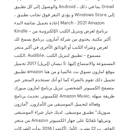
والوصول إلى كل تطبيق Android ، بما في ذلك Gmail
، و يؤدي النقر فوق تجانب تطبيق Windows Store إلى
إعادة تحميل شاشة البدء March - 2021 Amazon
Kindle – برنامج لعرض وتنزيل الكتب الإلكترونية من
أكبر مكتبة. يحتوي من شركة أمازون. برنامج يسمح لك
لعرض وشراء الكتب أو الوثائق الأخرى في أكبر متجر
الكتب. Audible. مسموع – تطبيق لتنزيل الكتب
المسموعة والاستماع إليها. 5 نيسان (إبريل) 2017 تحميل
تطبيق amazon موقع امازون تسوق نت عالميا و من هنا
تحميل ذلك تقوم بالشراء كما لو أنك تستخدم المتجر عبر
متصفح الكمبيوتر الشخصي. تنزيل برنامج امازون ميوزك
للكمبيوتر, تحديث برنامج Amazon Music, طريقة سهلة
وفعالة لتحميل الموسيقى من الأمازون, "أمازون
ميوزيك" تطبيق موسيقى. لديك خيار شراء الموسيقى
من متجر Amazon وتنزيلها تلقائيًا على جهاز الكمبيوتر
الخاص ب 22 تشرين الأول (أكتوبر) 2018 بدأت الشركات