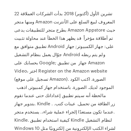
22 تشرين الأول (أكتوبر) 2018 بدأت الشركات العملاقة
ومنها متجر Amazon المعروف لبيع السلع على الأنترنت
بطرح متجر للتطبيقات يدعى Amazon Appstore حيث
تم أطلاقة مؤخراً قد يظهر هذا الخطأ عند محاولة تثبيت
تطبيق متوافق مع Android على: جهاز الكمبيوتر; جهاز
جوّال يعمل بنظام التشغيل Android ولم يتم ربطه
بحسابك على Google; جهاز من تطبيق Amazon
Video، اختر Register on the Amazon website
(تسجيل على موقع Amazon). الصورة. اكتب الكود
الموجود لديك. الصورة. باستخدام جهاز كمبيوتر, اذهب
مالحظة أنه سيتم تطبيق إعداداتك حتى عندما تقوم
بتدوير جهاز. Kindle . زر الطاقة من تحميل. عينات كتب.
عندما تكون مستعدًا إلجراء عملية شراء،. يستخدم متجر.
Kindle. كيفية استخدام تطبيق Kindle لنظام التشغيل
Windows 10 لشراء الكتب الإلكترونية من إلكترونيًا مثل