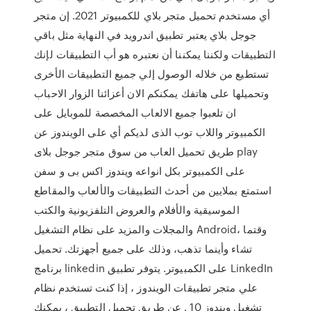
أي مستخدم تحميل متجر بلاي للكمبيوتر 2021. إن متجر
جوجل بلاي يعتبر تطبيق اندرويد في النهاية مثل باقي
التطبيقات ولكننا يمكننا أن نعتبره هو أب التطبيقات لإنك
تستطيع من خلاله الوصول إلي جميع التطبيقات الأخرى
وتحميلها على هاتفك يمكنكم الان أعزائنا الزوار الاحباب
ان تلعبوا جميع الالعاب المخصصة للموبايل على
الكمبيوتر واللاب توب الذى لديكم أي على الويندوز عن
طريق تحميل العاب من سوق متجر جوجل بلاى play
على الكمبيوتر بكل انواعه ويندوز اكس بى و سفن
استمتع بملايين من أحدث التطبيقات والألعاب والمقاطع
الموسيقية والأفلام والعروض التلفزيونية والكتب
والمجلات والمزيد على نظام التشغيل Android، وقتما
تشاء وأينما تذهب، وذلك على جميع أجهزتك. تحميل
برنامج linkedin على الكمبيوتر. يتوفر تطبيق LinkedIn
علي متجر تطبيقات الويندوز ، إذا كنت تستخدم نظام
تشغيل ويندوز 10 . عن طريق تحميل التطبيق ، يمكنك