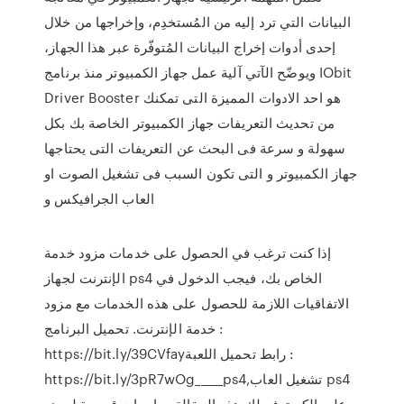
البيانات التي ترد إليه من المُستخدِم، وإخراجها من خلال
إحدى أدوات إخراج البيانات المُتوفّرة عبر هذا الجهاز،
ويوضّح الآتي آلية عمل جهاز الكمبيوتر منذ برنامج IObit
Driver Booster هو احد الادوات المميزة التى تمكنك
من تحديث التعريفات جهاز الكمبيوتر الخاصة بك بكل
سهولة و سرعة فى البحث عن التعريفات التى يحتاجها
جهاز الكمبيوتر و التى تكون السبب فى تشغيل الصوت او
العاب الجرافيكس و
إذا كنت ترغب في الحصول على خدمات مزود خدمة
الإنترنت لجهاز ps4 الخاص بك، فيجب الدخول في
الاتفاقيات اللازمة للحصول على هذه الخدمات مع مزود
خدمة الإنترنت. تحميل البرنامج :
https://bit.ly/39CVfayرابط تحميل اللعبة :
https://bit.ly/3pR7wOg_____ps4,تشغيل العاب ps4
على الكم توفر لك هذه المقالة مراجعات قصيرة لبعض