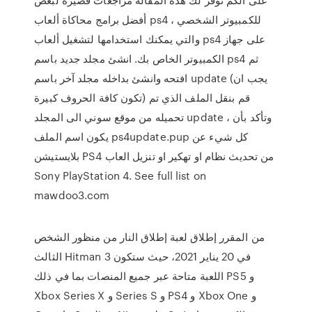
أفضل برامج محاكاة ألعاب ps4 للكمبيوتر الشخصي ،
والتي يمكنك استخدامها لتشغيل ألعاب ps4 على جهاز
الكمبيوتر الخاص بك. انشئ مجلد جديد باسم ps4 ثم
افتحه وانشئ بداخله مجلد آخر باسم update (يجب ان
تكون كافة الحروف كبيرة) قم بنقل الملف الذي تم
تحميله من موقع سوني الى المجلد update ، وتأكد بأن
يكون اسم الملف ps4update.pup كل شيء عن
بلايستيشن PS4 من تحديث نظام او تهكير او تنزيل العاب
Sony PlayStation 4. See full list on
mawdoo3.com
من المقرر إطلاق لعبة إطلاق النار من منظور الشخص
الثالث Hitman 3 في 20 يناير 2021، حيث ستكون
اللعبة متاحة عبر جميع المنصات بما في ذلك PS5 و
Xbox Series X و Series S و PS4 و Xbox One و