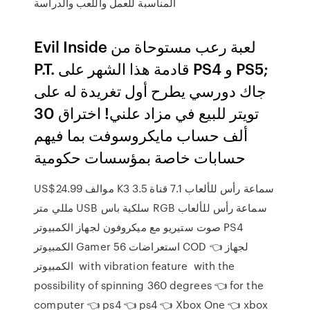
المناسبة للعمل واللعب والدراسة
Evil Inside لعبة رعب مستوحاة من
P.T. قادمة هذا الشهر على PS4 و PS5;
جاك دورسي يطرح أول تغريدة له على
تويتر للبيع في مزاد علني! اختراق 30
ألف حساب مايكروسوفت بما فيهم
حسابات خاصة بمؤسسات حكومية
US$24.99 موالف K3 سماعة رأس للألعاب 7.1 قناة 3.5
مللي متر USB سلكية باس RGB سماعة رأس للألعاب
صوت ستيريو مع ميكروفون لجهاز الكمبيوتر PS4
الكمبيوتر Gamer 56 استعراضات COD 👈 لجهاز
الكمبيوتر ️ with vibration feature ️ with the
possibility of spinning 360 degrees 👈 for the
computer 👈 ps4 👈 ps4 👈 Xbox One 👈 xbox