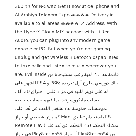
360 👈 for N-Switc Get it now at cellphone and
Al Arabiya Telecom Expo 🚗🚗🔥🔥 Delivery is
available to all areas 🚗🚗🔥🔥 📍 Address: With
the HyperX Cloud MIX headset with Hi-Res
Audio, you can plug into any modern game
console or PC. But when you’re not gaming,
unplug and get wireless Bluetooth capabilities
to take calls and listen to music wherever you
are. Evil Inside لعبة رعب مستوحاة من P.T. قادمة هذا
الشهر على PS4 و PS5; جاك دورسي يطرح أول تغريدة
له على تويتر للبيع في مزاد علني! اختراق 30 ألف
حساب مايكروسوفت بما فيهم حسابات خاصة
بمؤسسات حكومية بدء تشغيل اللعب عن بُعد على
كمبيوتر شخصي أو جهاز Mac. باستخدام تطبيق PS
Remote Play (التحكم عن بُعد على PS) يمكنك التحكم
في جهاز PlayStation®5‎ أو جهاز PlayStation®4‎ من