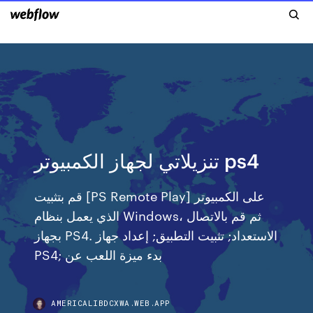
تنزيلاتي لجهاز الكمبيوتر ps4
قم بتثبيت [PS Remote Play] على الكمبيوتر
الذي يعمل بنظام Windows، ثم قم بالاتصال
بجهاز PS4. الاستعداد; تثبيت التطبيق; إعداد جهاز
PS4; بدء ميزة اللعب عن
AMERICALIBDCXWA.WEB.APP