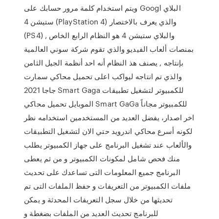
ويتم استخدام كلمة مرور حسابك على Googl البلاي
ستيشن 4 (PlayStation 4) والذي يعرف بالاختصار
(PS4) , والبلاي ستيشن 4 هو النظام الرابع الخاص
بمنصات ألعاب الفيديو والذي تقوم شركة سوني العالمية
بإنتاجه , يصنف هذ النظام أنه احد أنظمة الجيل الثامن
والذي تم انتاجه ليواكب اعلى تحميل محاكي سمارت
جاجا 2021 Smart Gaga للكمبيوتر لتشغيل تطبيقات
الموبايل تحميل محاكي Smart GaGa للكمبيوتر مجاناً
اخر اصدار، يفضل العديد من المستخدمين استخدامه نظر
لكونه أسرع محاكي اندرويد حتي الان لتشغيل التطبيقات
والألعاب عند تشغيل البرنامج على جهاز الكمبيوتر يطلب
منك فحص شامل لمكونات الكمبيوتر و من ثم يعطى
البرنامج جميع المعلومات التى تساعدك على تحديث
ملفات الكمبيوتر من التعريفات و حفظ الملفات التى تم
تحديثها من خلال سجل التعريفات المحدثة و يمكن
للبرنامج تحديث العديد من الملفات بضغطة و