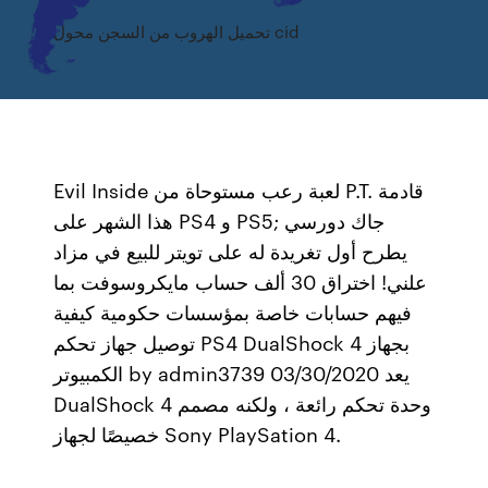
تحميل الهروب من السجن محول cid
Evil Inside لعبة رعب مستوحاة من P.T. قادمة
هذا الشهر على PS4 و PS5; جاك دورسي
يطرح أول تغريدة له على تويتر للبيع في مزاد
علني! اختراق 30 ألف حساب مايكروسوفت بما
فيهم حسابات خاصة بمؤسسات حكومية كيفية
توصيل جهاز تحكم PS4 DualShock 4 بجهاز
الكمبيوتر by admin3739 03/30/2020 يعد
DualShock 4 وحدة تحكم رائعة ، ولكنه مصمم
خصيصًا لجهاز Sony PlaySation 4.