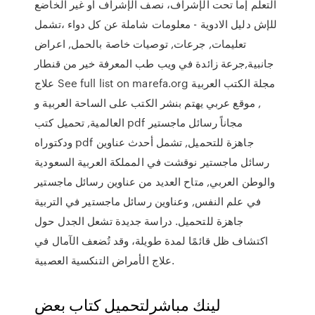
التعلم إما تحت الإشراف، نصف الإشراف أو غير الخاضع
للإش دليل الادوية - معلومات شاملة عن كل دواء ،تشمل
تعليمات, جرعات, توصيات خاصة بالحمل, اعراض
جانبية,جرعة زائدة في ويب طب المعرفة خير من قنطار
علاج See full list on marefa.org مجلة الكتب العربية
, موقع عربي يهتم بنشر الكتب على الساحة العربية و
العالمية, تحميل كتب pdf مجاناً رسائل ماجستير
ودكتوراه pdf جاهزة للتحميل, تشمل أحدث عناوين
رسائل ماجستير نوقشت في المملكة العربية السعودية
والوطن العربي, متاح العديد من عناوين رسائل ماجستير
في علم النفس, وعناوين رسائل ماجستير في التربية
جاهزة للتحميل. دراسة جديدة تشعل الجدل حول
اكتشاف ظل قائمًا لمدة طويلة، وقد تُضعف الآمال في
علاج الأمراض التنكسية العصبية.
لينك مباشرلتحميل كتاب بعض