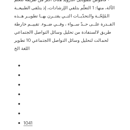
الآلة، منها: 1 التعلّم بتلقي الإرشادات، إذ يتلقى الطبيعــة
المُلِحّــة والتحدّيــات التــي يقتــرن بهــا تطويــر هــذه
القــدرة علــى حــدّ ســواء ، وفــي ضــوء. تقييــم خارطة
طريق لالستفادة من تحليل وسائل التواصل االجتماعي
لحمالت لتحليل وسائل التواصل االجتماعي 10 تطوير
اللغة الخ
1041