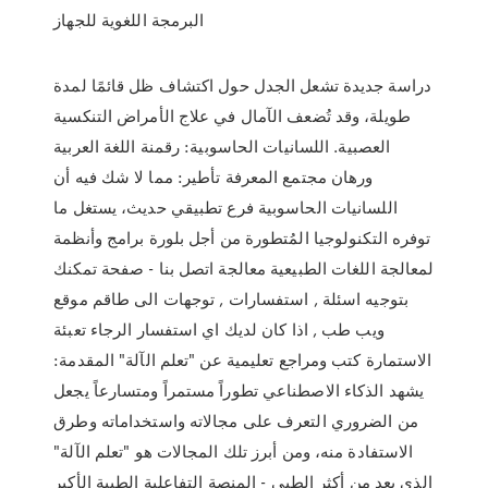
البرمجة اللغوية للجهاز
دراسة جديدة تشعل الجدل حول اكتشاف ظل قائمًا لمدة
طويلة، وقد تُضعف الآمال في علاج الأمراض التنكسية
العصبية. اللسانيات الحاسوبية: رقمنة اللغة العربية
ورهان مجتمع المعرفة تأطير: مما لا شك فيه أن
اللسانيات الحاسوبية فرع تطبيقي حديث، يستغل ما
توفره التكنولوجيا المُتطورة من أجل بلورة برامج وأنظمة
لمعالجة اللغات الطبيعية معالجة اتصل بنا - صفحة تمكنك
بتوجيه اسئلة , استفسارات , توجهات الى طاقم موقع
ويب طب , اذا كان لديك اي استفسار الرجاء تعبئة
الاستمارة كتب ومراجع تعليمية عن "تعلم الآلة" المقدمة:
يشهد الذكاء الاصطناعي تطوراً مستمراً ومتسارعاً يجعل
من الضروري التعرف على مجالاته واستخداماته وطرق
الاستفادة منه، ومن أبرز تلك المجالات هو "تعلم الآلة"
الذي يعد من أكثر الطبي - المنصة التفاعلية الطبية الأكبر