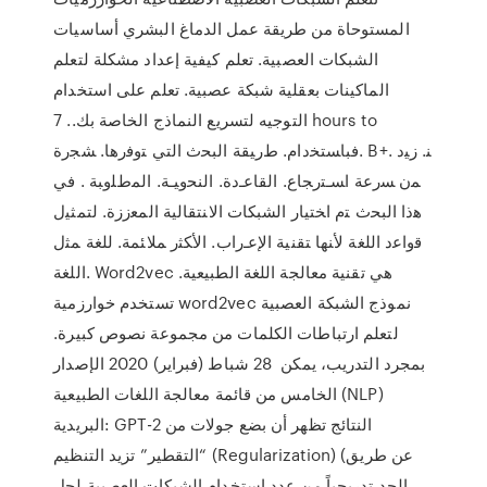
المستوحاة من طريقة عمل الدماغ البشري أساسيات
الشبكات العصبية. تعلم كيفية إعداد مشكلة لتعلم
الماكينات بعقلية شبكة عصبية. تعلم على استخدام
التوجيه لتسريع النماذج الخاصة بك.‏. 7 hours to
ﻓﺒﺎﺴﺘﺨﺩﺍﻡ. ﻁﺭﻴﻘﺔ ﺍﻟﺒﺤﺙ ﺍﻟﺘﻲ ﺘﻭﻓﺭﻫﺎ. ﺸﺠﺭﺓ. B+. ﻨ. ﺯﻴﺩ
ﻤﻥ ﺴﺭﻋﺔ ﺍﺴـﺘﺭﺠﺎﻉ. ﺍﻟﻘﺎﻋـﺩﺓ. ﺍﻟﻨﺤﻭﻴـﺔ. ﺍﻟﻤﻁﻠﻭﺒﺔ . ﻓﻲ
ﻫﺫﺍ ﺍﻟﺒﺤﺙ ﺘﻡ ﺍﺨﺘﻴﺎﺭ ﺍﻟﺸﺒﻜﺎﺕ ﺍﻻﻨﺘﻘﺎﻟﻴﺔ ﺍﻟﻤﻌﺯﺯﺓ. ﻟﺘﻤﺜﻴل
ﻗﻭﺍﻋﺩ ﺍﻟﻠﻐﺔ ﻷﻨﻬﺎ ﺘﻘﻨﻴﺔ ﺍﻹﻋـﺭﺍﺏ. ﺍﻷﻜﺜﺭ ﻤﻼﺌﻤﺔ. ﻟﻠﻐﺔ ﻤﺜل
ﺍﻟﻠﻐﺔ. Word2vec هي تقنية معالجة اللغة الطبيعية.
تستخدم خوارزمية word2vec نموذج الشبكة العصبية
لتعلم ارتباطات الكلمات من مجموعة نصوص كبيرة.
بمجرد التدريب، يمكن 28 شباط (فبراير) 2020 الإصدار
الخامس من قائمة معالجة اللغات الطبيعية (NLP)
البريدية: GPT-2 النتائج تظهر أن بضع جولات من
“التقطير” تزيد التنظيم (Regularization) (عن طريق
الحد تدريجياً من عدد استخدام الشبكات العصبية لحل