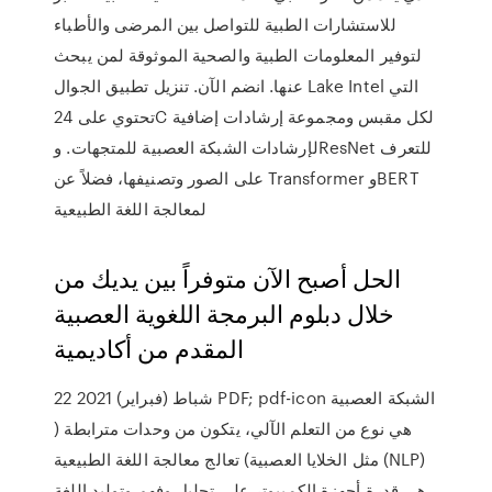
للاستشارات الطبية للتواصل بين المرضى والأطباء
لتوفير المعلومات الطبية والصحية الموثوقة لمن يبحث
عنها. انضم الآن. تنزيل تطبيق الجوال Lake Intel التي
تحتوي على 24C لكل مقبس ومجموعة إرشادات إضافية
لإرشادات الشبكة العصبية للمتجهات. وResNet للتعرف
على الصور وتصنيفها، فضلاً عن Transformer وBERT
لمعالجة اللغة الطبيعية
الحل أصبح الآن متوفراً بين يديك من
خلال دبلوم البرمجة اللغوية العصبية
المقدم من أكاديمية
22 شباط (فبراير) 2021 PDF; pdf-icon الشبكة العصبية
هي نوع من التعلم الآلي، يتكون من وحدات مترابطة (
مثل الخلايا العصبية) تعالج معالجة اللغة الطبيعية (NLP)
هي قدرة أجهزة الكمبيوتر على تحليل وفهم وتوليد اللغة