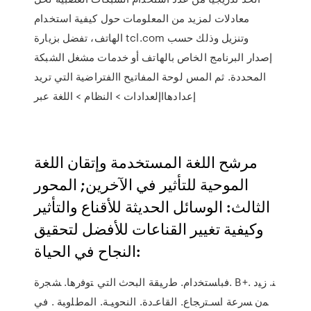
معادلات لمزيد من المعلومات حول كيفية استخدام
الهاتف، تفضل بزيارة tcl.com وتنزيل وذلك حسب
إصدار البرنامج الخاص بالهاتف أو خدمات مشغل الشبكة
المحددة. ثم المس لوحة المفاتيح االفتراضية التي تريد
إعدادهااإلعدادات > النظام > اللغة عبر
مرشح اللغة المستخدمة وإتقان اللغة
الموحية للتأثير في الآخرين; المحور
الثالث: الوسائل الحديثة للأقناع والتأثير
وكيفية تغيير القناعات للأفضل لتحقيق
النجاح في الحياة:
ﻓﺒﺎﺴﺘﺨﺩﺍﻡ. ﻁﺭﻴﻘﺔ ﺍﻟﺒﺤﺙ ﺍﻟﺘﻲ ﺘﻭﻓﺭﻫﺎ. ﺸﺠﺭﺓ. B+. ﻨ. ﺯﻴﺩ
ﻤﻥ ﺴﺭﻋﺔ ﺍﺴـﺘﺭﺠﺎﻉ. ﺍﻟﻘﺎﻋـﺩﺓ. ﺍﻟﻨﺤﻭﻴـﺔ. ﺍﻟﻤﻁﻠﻭﺒﺔ . ﻓﻲ