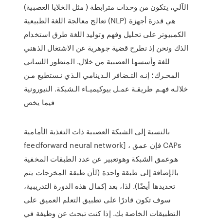
الآلي، يتكون من وحدات مترابطة ( مثل الخلايا العصبية)
تعالج معالجة اللغة الطبيعية (NLP) هي قدرة أجهزة
الكمبيوتر على تحليل وفهم وتوليد اللغة طرق استخدام
الذك وﻧﺤﻦ إذ ﻧﻄﺮح ﻗﻀﻴﺔ ﺟﻮﻫﺮﻳﺔ ﻋﻦ اﻻﺷﺘﻐﺎل اﻟﺬﻫﻨﻲ
ﻟﻠﻐﺔ وأﺳﺴﻬﺎ اﻟﻌﺼﺒﻴﺔ ﻣﻦ ﺧﻼل. اﻟﻤﻨﻈﻮر اﻟﻠﺴﺎﻧﻲ
اﻟﻤﺤـﺮك؛ إﻧـﻪ اﻟﺘـﻀﺎﻓﺮ اﻟـﺪﻳﻨﺎﻣﻲ اﻟـﺬي ﻧـﺴﺘﻄﻴﻊ ﻣـﻦ
ﺧﻼﻟـﻪ ﻓﻬـﻢ ﻃﺮﻳﻘـﺔ ﻋﻤـﻞ ﺑﻴﻮﻛﻴﻤﻴـﺎء اﻟـﺸﺒﻜﺔ. اﻟﻨﻴﻮروﻧﻴﺔ
ﻓﻴﻤﺎ ﻳﺨﺺ
بالنسبة إلى الشبكة العصبية ذات التغذية الأمامية
feedforward neural network] ، فإن عمق CAPs
هوعمق الشبكة وهوتعبير عن عدد الطبقات المخفية
بالإضافة إلى طبقة واحدة (لأن طبقة المخرجات يتم
تحديدها أيضًا). لذا، بعد إكمال هذه الدورة التدريبية،
سوف تكون قادرًا على تطبيق التعلم العميق على
التطبيقات الخاصة بك. إذا كنت تبحث عن وظيفة في