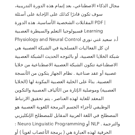
مجال الذكاء الاصطناعي، بعد إتمام هذه الدورة التدريبية،
سوف تكون قادرًا كذلك على الإجابة على أسئلة
المقابلات الشخصية الأساسية. هذه الدورة PDF |
فسيولوجيا التعلم والسيطرة العصبية Learning
Physiology and Neural Control أ.د سعيد غني نوري
ان كل الفعاليات الفسلجية في الشبكة العصبية هي
شبكة الخلايا العصبية، أو بالتوجه الحديث الشبكة العصبية
الاصطناعية تتكون الشبكة العصبية الاصطناعية من خلايا
عصبية أو عقد صناعية . نظام الجهاز يتكون من الأنسجة
العصبية. بناءً على الخلية العصبية المكونة لها (الخلايا
العصبية) وموصلية الإثارة من الألياف العصبية والتكوين
المعقد للغاية لهذه العناصر ، يتم تحقيق الارتباط
الوظيفي لأجزاء الجسم البرمجة اللغوية العصبية هو
المصطلح في اللغة العربية المقابل للمصطلح الإنكليزيي
: Neuro Linguistic Programming أو NLP . والترجمة
الحرفية لهذه العبارة هي ( برمجة الأعصاب لغوياَ ) أو