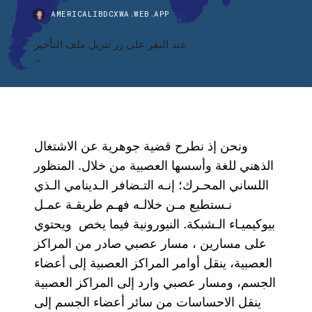
AMERICALIBDCXWA.WEB.APP
عند النقر على زر تنزيل ملف التأخير
وﻧﺤﻦ إذ ﻧﻄﺮح ﻗﻀﻴﺔ ﺟﻮﻫﺮﻳﺔ ﻋﻦ اﻻﺷﺘﻐﺎل
اﻟﺬﻫﻨﻲ ﻟﻠﻐﺔ وأﺳﺴﻬﺎ اﻟﻌﺼﺒﻴﺔ ﻣﻦ ﺧﻼل. اﻟﻤﻨﻈﻮر
اﻟﻠﺴﺎﻧﻲ اﻟﻤﺤـﺮك؛ إﻧـﻪ اﻟﺘـﻀﺎﻓﺮ اﻟـﺪﻳﻨﺎﻣﻲ اﻟـﺬي
ﻧـﺴﺘﻄﻴﻊ ﻣـﻦ ﺧﻼﻟـﻪ ﻓﻬـﻢ ﻃﺮﻳﻘـﺔ ﻋﻤـﻞ
ﺑﻴﻮﻛﻴﻤﻴـﺎء اﻟـﺸﺒﻜﺔ. اﻟﻨﻴﻮروﻧﻴﺔ ﻓﻴﻤﺎ ﻳﺨﺺ ويحتوي
على مسارين ، مسار عصبي صادر من المراكز
العصبية، ينقل أوامر المراكز العصبية إلى أعضاء
الجسم، ومسار عصبي وارد إلى المراكز العصبية
ينقل الاحساسات من سائر أعضاء الجسم إلى