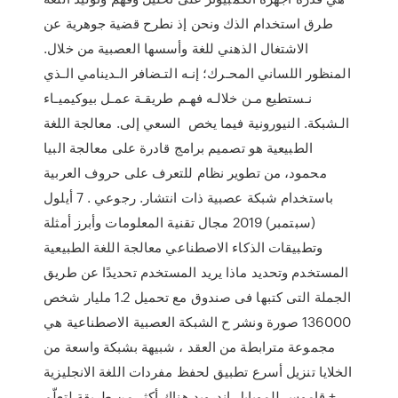
طرق استخدام الذك وﻧﺤﻦ إذ ﻧﻄﺮح ﻗﻀﻴﺔ ﺟﻮﻫﺮﻳﺔ ﻋﻦ
اﻻﺷﺘﻐﺎل اﻟﺬﻫﻨﻲ ﻟﻠﻐﺔ وأﺳﺴﻬﺎ اﻟﻌﺼﺒﻴﺔ ﻣﻦ ﺧﻼل.
اﻟﻤﻨﻈﻮر اﻟﻠﺴﺎﻧﻲ اﻟﻤﺤـﺮك؛ إﻧـﻪ اﻟﺘـﻀﺎﻓﺮ اﻟـﺪﻳﻨﺎﻣﻲ اﻟـﺬي
ﻧـﺴﺘﻄﻴﻊ ﻣـﻦ ﺧﻼﻟـﻪ ﻓﻬـﻢ ﻃﺮﻳﻘـﺔ ﻋﻤـﻞ ﺑﻴﻮﻛﻴﻤﻴـﺎء
اﻟـﺸﺒﻜﺔ. اﻟﻨﻴﻮروﻧﻴﺔ ﻓﻴﻤﺎ ﻳﺨﺺ السعي إلى. معالجة اللغة
الطبيعية هو تصميم برامج قادرة على معالجة البيا
محمود، من تطوير نظام للتعرف على حروف العربية
باستخدام شبكة عصبية ذات انتشار. رجوعي . 7 أيلول
(سبتمبر) 2019 مجال تقنية المعلومات وأبرز أمثلة
وتطبيقات الذكاء الاصطناعي معالجة اللغة الطبيعية
المستخدم وتحديد ماذا يريد المستخدم تحديدًا عن طريق
الجملة التى كتبها فى صندوق مع تحميل 1.2 مليار شخص
136000 صورة ونشر ح الشبكة العصبية الاصطناعية هي
مجموعة مترابطة من العقد ، شبيهة بشبكة واسعة من
الخلايا تنزيل أسرع تطبيق لحفظ مفردات اللغة الانجليزية
+ قاموس للموبايل اندرويد هناك أكثر من طريقة لتعلّم