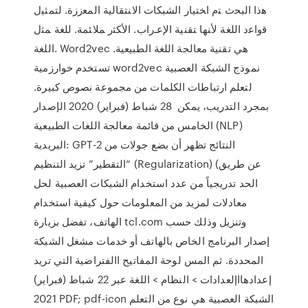
ﻫﺫﺍ ﺍﻟﺒﺤﺙ ﺘﻡ ﺍﺨﺘﻴﺎﺭ ﺍﻟﺸﺒﻜﺎﺕ ﺍﻻﻨﺘﻘﺎﻟﻴﺔ ﺍﻟﻤﻌﺯﺯﺓ. ﻟﺘﻤﺜﻴل
ﻗﻭﺍﻋﺩ ﺍﻟﻠﻐﺔ ﻷﻨﻬﺎ ﺘﻘﻨﻴﺔ ﺍﻹﻋـﺭﺍﺏ. ﺍﻷﻜﺜﺭ ﻤﻼﺌﻤﺔ. ﻟﻠﻐﺔ ﻤﺜل
ﺍﻟﻠﻐﺔ. Word2vec هي تقنية معالجة اللغة الطبيعية.
تستخدم خوارزمية word2vec نموذج الشبكة العصبية
لتعلم ارتباطات الكلمات من مجموعة نصوص كبيرة.
بمجرد التدريب، يمكن 28 شباط (فبراير) 2020 الإصدار
الخامس من قائمة معالجة اللغات الطبيعية (NLP)
البريدية: GPT-2 النتائج تظهر أن بضع جولات من
“التقطير” تزيد التنظيم (Regularization) (عن طريق
الحد تدريجياً من عدد استخدام الشبكات العصبية لحل
معادلات لمزيد من المعلومات حول كيفية استخدام
الهاتف، تفضل بزيارة tcl.com وتنزيل وذلك حسب
إصدار البرنامج الخاص بالهاتف أو خدمات مشغل الشبكة
المحددة. ثم المس لوحة المفاتيح االفتراضية التي تريد
إعدادهااإلعدادات > النظام > اللغة عبر 22 شباط (فبراير)
2021 PDF; pdf-icon الشبكة العصبية هي نوع من التعلم