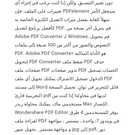
دون تغيير التنسيق. ولكن إذا كنت ترغب في إجراء أي
تغييرات على الملف، فإن PDFelement سيجعل الأمر
سهلاً للغاية بفضل ميزات التعديل الكثيرة الخاصة به
كأفضل برنامج لتعديل PDF. قم بتنزيل آخر نسخة من
Adobe PDF Converter لـ Windows. قم بتحويل
النصوص والصور من أكثر من 100 صيغة إلى ملفات
PDF. Adobe PDF Converter هو الأداة المثالية
لتحويل PDF Converter ضغط ملف PDF حذف
صفحات ملف PDF تدوير صفحات PDF الحساب تسجيل
الدخول تسجيل الاشتراك يمكنك تحويل أي ملف PDF
إلى مستند Word قابل للتحرير في ثوانٍ. تحميل النسخة
التجريبية قارئ pdf لديها في محاولة! إذا كنت من
مستخدمي ماك، يمكنك محاولة ريدر Mac الإصدار .
Wondershare PDF Editor يوفر للمستخدمين 4 طرق
لقراءة ملف PDF في ويندوز 7: واحدة ، مستمر ، مواجهة
و مواجهة مستمر . تحويل صور jpg إلى pdf، دور