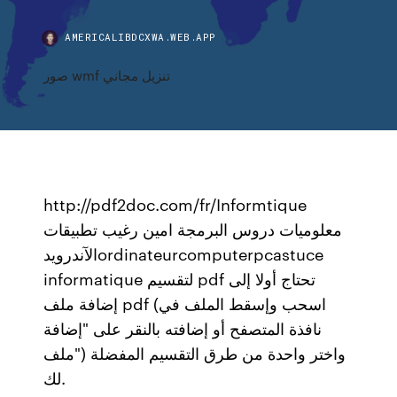
AMERICALIBDCXWA.WEB.APP
صور wmf تنزيل مجاني
http://pdf2doc.com/fr/Informtique
معلوميات دروس البرمجة امين رغيب تطبيقات
الآندرويدordinateurcomputerpcastuce
informatique لتقسيم pdf تحتاج أولا إلى
إضافة ملف pdf (اسحب وإسقط الملف في
نافذة المتصفح أو إضافته بالنقر على "إضافة
ملف") واختر واحدة من طرق التقسيم المفضلة
لك.