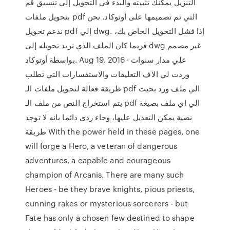
التنزيل يمكنك تثبيته والبدء في التحويل إلى تنسيق قم
بتحويل ملفات pdf التي تم تصميمها على أوتوكاد. نحن
ندعم تحويل pdf إلي dwg. إذا فشل التحويل الخاص بك،
فربما كان الملف الذي تريد تحويله إلى dwg غير مصمم
بواسطة أوتوكاد. Aug 19, 2016 · علي مدار سنوات
وردت لي الاف التعليقات والاستفسارات التي تطلب
طريقة فعالة لتحويل ملفات الـ pdf الي ملف ورد بحيث
يتم استخراج النص من ملف الـ pdf الي اي ملف بصيغة
نصية يمكن التعديل عليها، وجاء ردي دائما بانه لا توجد
طريقة With the power held in these pages, one
will forge a Hero, a veteran of dangerous
adventures, a capable and courageous
champion of Arcanis. There are many such
Heroes - be they brave knights, pious priests,
cunning rakes or mysterious sorcerers - but
Fate has only a chosen few destined to shape