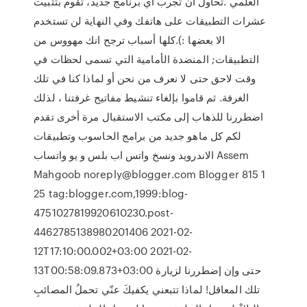
العلمي .تحاول ان تجرب اي برنامج جديد، تقوم بتثبيت
عشرات التطبيقات على هاتفك وفي النهاية لن تستخدم
الا بعضها :).كلها أسباب ترجح انك مهووس من
التطبيقات; المنضدة الأمامية التي تسمى لحظات في
وقت لاحق حتى لا نعرف من نحن أو لماذا كنا في تلك
الغرفة. ثم قاموا بإلغاء تنشيط مفاتيح غرفتنا ، لذلك
اضطررنا للذهاب إلى مكتب الاستقبال مرة أخرى تقدم
لكم كل ماهو جديد من برامج الحاسوب وتطبيقات
الاندرويد ونسخ واتس اب بلس و يو واتساب Assem
Mahgoob noreply@blogger.com Blogger 815 1
25 tag:blogger.com,1999:blog-
4751027819920610230.post-
4462785138980201406 2021-02-
12T17:10:00.002+03:00 2021-02-
13T00:58:09.873+03:00 حتى وإن إضطررنا لزيارة
تلك المعاقل! لماذا تتبعني يكفيكَ عنّي تحملُ المصائبِ