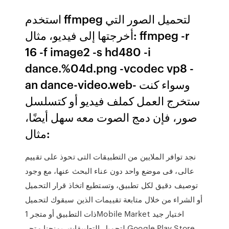
استخدم ffmpeg لتحميل الصور التي
أخرجتها إلى فيديو، مثال: ffmpeg -r
16 -f image2 -s hd480 -i
dance.%04d.png -vcodec vp8 -
an dance-video.web- وسواء كنت
ستخرج العمل كملف فيديو أو كتسلسل
صور، فإن دمج الصوت معه سهل أيضًا،
مثال:
نجد توافر الملايين من التطبيقات التى تحوذ على تقييم
عالى، فى موضع واحد دون عناء البحث عنها، مع وجود
توصيف دقيق لكل تطبيق، وتستطيع اتخاذ قرار التحميل
أو الشراء من خلال متابعة تقييمات الذين سبقوك لتحميل
ذات التطبيق أو متجر 1Mobile Market اختيار جيد
لتحميل التطبيقات. يمنحنا متجر Google Play Store