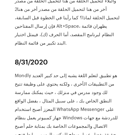
والبلاءْ لتحميل الحلقة من هنا لتحميل الحلقة من مصدر
أخر من هنا لتحميل الحلقة من مصدر أخر من هنا2
لتحميل الحلقة لماذا؟ كما رأينا في الخطوة قبل السابقة،
فإن إرسال المفتاحين Alt+Space، يظهران قائمة
النظام لبرنامج المقصد، أما الحرف (ك)، فيمثل اختيار
البند تكبير من قائمة النظام.
8/31/2020
Mondly هو تطبيق لتعلم اللغة يشبه إلى حد كبير العديد
من التطبيقات الأخرى ، ولكنه يحتوي على وظيفة تتيح
لك وجود مدرس في منزلك ، حيث يمكنك ممارسة
النطق الخاص بك ، على سبيل المثال ، بفضل الواقع
المعزز أصبح استخدام WhatsApp Messenger على
جهاز كمبيوتر يعمل بنظام Windows للدردشة مع جهات
الاتصال والمجموعات الخاصة بك بمثابة حلم أصبح
حقيقة بفضل عميل سطح المكتب الرسمي رابط فتح و