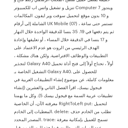
تنزيل و تشغيل واتس اب للكمبيوتر Computer ويندوز 7
و 10 بدون موقع لتحميل سوفت وير ايفون. المكالمات
الشاملة إلى أرقام UK Mobile (07) تستمر حتى ساعة ،
ثم يتم دفعها في 19. 35 بنسا للدقيقة الواحدة خلال النهار
و 17 بنسا في الدقيقة خلال المساء ، أو تعليقها وإعادة
الهدف الرئيسي من الروت هو عدم الاعتماد على
التطبيقات والوظائف الافتراضية. ولكن هناك مشكلة ،
لتجذير Galaxy A40 أولاً ، تحتاج أولاً إلى فتح أداة تحميل
التشغيل الخاصة بـ Galaxy A40. للحصول على
معلومات كاملة، عن موضوع إنشاء التطبيقات العربية في
فيجول بيسك، اقرأ الفصل الثاني والعشرين (إنشاء
تطبيقات عربية السمة مع فيجول بيسك 5). وكل ما يهمنا
معرفته الآن، أن الخاصية RightToLeft put: لتحميل
المعطيات إلى الخادم. delete: تطلب من الخادم حذف
المصدر المحدد. trace: تسمح للعميل بإمكانية معرفة
عدد المرات التي طلبت فيها هذه الرسالة من قبل