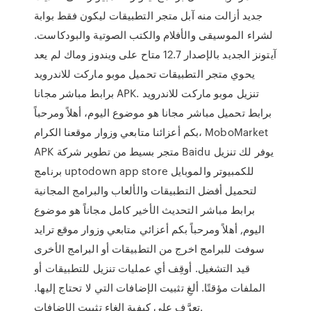
جديد أزالت منه آبل متجر التطبيقات ليكون فقط بوابة
لشراء الموسيقى والأفلام والكتب الصوتية والبودكاست.
آيتونز الجديد بالإصدار 12.7 متاح على ويندوز وماك لم يعد
يحوي متجر التطبيقات تحميل موبو ماركت للاندرويد
برابط مباشر مجانا APK. تنزيل موبو ماركت للاندرويد
برابط تحميل مباشر مجانا هو موضوع اليوم، أهلاً ومرحباً
بكم أعزائنا متابعي وزوار موقعنا الكرام، MoboMarket
APK متجر بسيط من تطوير شركة Baidu يوفر لك تنزيل
برنامج uptodown app store للكمبيوتر والموبايل
لتحميل أفضل التطبيقات والألعاب والبرامج المجانية
برابط مباشر التحديث الأخير كامل مجاناً هو موضوع
اليوم, أهلاً ومرحباً بكم أعزائي متابعي وزوار موقع ترايد
سوفت للبرامج اخرج من التطبيقات أو البرامج الأخرى
قيد التشغيل. أوقِف أي عمليات تنزيل للتطبيقات أو
الملفات مؤقتًا. ألغِ تثبيت الإضافات التي لا تحتاج إليها.
تعرَّف على كيفية إلغاء تثبيت الإضافات.