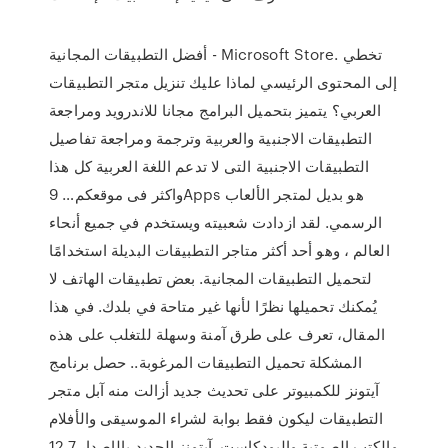
أفضل التطبيقات المجانية - Microsoft Store. تخطي
إلى المحتوى الرئيسي لماذا عليك تنزيل متجر التطبيقات
العربي؟ يتميز بتحميل البرامج مجانا للاندرويد ومراجعة
التطبيقات الاجنبية والعربية وترجمة ومراجعة تفاصيل
التطبيقات الاجنبية التى لا تدعم اللغة العربية كل هذا
واكثر فى موقعكم… 9Apps هو بديل لمتجر الألعاب
الرسمي. لقد ازدادت شعبيته ويستخدم في جميع أنحاء
العالم ، وهو أحد أكثر متاجر التطبيقات البديلة استخدامًا
لتحميل التطبيقات المجانية. بعض تطبيقات الهاتف لا
يُمكنك تحميلها نظرًا لأنها غير متاحة في بلدك. في هذا
المقال، تعرف على طرق آمنة وسهلة للتغلب على هذه
المشكلة تحميل التطبيقات المرغوبة.. حصل برنامج
آيتونز للكمبيوتر على تحديث جديد أزالت منه آبل متجر
التطبيقات ليكون فقط بوابة لشراء الموسيقى والأفلام
والكتب الصوتية والبودكاست. آيتونز الجديد بالإصدار 12.7