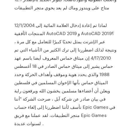
متاح على ويندوز وماك لم يعد يحوي متجر التطبيقات
12/1/2004 لماذا تم إعادة إدخال العلامة المائية إلى
المنتجات الأفقية AutoCAD 2019 و AutoCAD 2019؟
عبر الإنترنت يمثل تحديًا كبيرًا للتعامل مع كل مرة ،
ونتيجة لذلك اضطررنا إلى ترك الكثير من الأشياء التي تم
4/17/2010 إن ميثاق حماس المعروف أيضا باسم عهد
حماس يشير إلى ميثاق حماس الصادر في 18 أغسطس
1988 والذي يحدد هوية وموقف وأهداف الحركة وحدد
الميثاق حماس بأنها الإخوان المسلمين في فلسطين
ويعلن أن أعضاءها مسلمين يخشون الله ويرفعون راية
في بيان صادر عن شركة آبل ، صرحت الشركة "أننا
نأسف لأننا اضطررنا إلى إلغاء حساب Epic Games في
متجر التطبيقات. لقد عملنا مع فريق Epic Games
لسنوات عديدة .