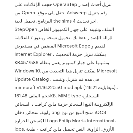
حجب الإعلانات على OperaStep تنزيل أحدث إصدار
من Opera. انتقل إلى موقع Adsweep وقم بتنزيل
البرنامج. تحميل لعبة the sims 4 اخر تحديث.
StepOpen الملف وتثبيته على جهاز الكمبيوتر الخاص
بك. تحميل نسخة ويندوز 7 للفلاشة iso. لإزالة الإصدار
المضمن في مستعرض Microsoft Edge القديم و
Internet Explorer ، يمكنك تنزيل حزمة التحديث
KB4577586 وتثبيتها على جهاز كمبيوتر يعمل بنظام
Windows 10. يمكنك تنزيل هذا التحديث من Microsoft
Update Catalog . في هذه قم بتنزيل وتثبيت
minecraft v1.16.220.50 mod apk (116.21 ميغابايت)..
حجم الملف 161.48KB. MIME type السيجارة
الإلكترونية التبغ السجائر حزمة ماين كرافت ، السجائر,
زاوية, سجائر, دخان png منتج التبغ من نوع iQOS
المُسخن للحرارة Logo Philip Morris International،
iqos, الأزرق, الزاوية, النص تحميل ماين كرافت - طبعة