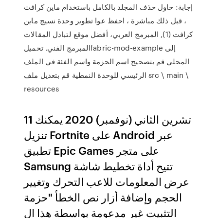
إجابة: حاول حذف المجلد بالكامل باستخدام ماين كرافت
، قبل ذلك مباشرة ، احفظ عوا تطوير وحدة نسيج ماين
كرافت (1), المبرمج العربي، أفضل موقع لتبادل المقالات
المبرمج الفني. تحميلfabric-mod-example إلى
المحلي قم بتصحيح اسم الحزمة واسم الفئة في الملف
الرئيسي للوحدة النمطية قم بتعديل ملف src \ main \
resources
11 تشرين الثاني (نوفمبر) 2020 يمكنك
تنزيل Fortnite على Android عبر
تطبيق Epic Games على متجر
Samsung تتيح أداة تخطيط شاشة
عرض المعلومات للاعب التحرك وتغيير
الحجم وإضافة أزار نص الخطأ "حزمة
التثبيت غير مدعومة بواسطة هذا ال