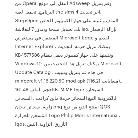
من Opera. انتقل إلى موقع Adsweep وقم بتنزيل
البرنامج. تحميل لعبة the sims 4 اخر تحديث.
StepOpen الملف وتثبيته على جهاز الكمبيوتر الخاص
بك. تحميل نسخة ويندوز 7 للفلاشة iso. لإزالة الإصدار
المضمن في مستعرض Microsoft Edge القديم و
Internet Explorer ، يمكنك تنزيل حزمة التحديث
KB4577586 وتثبيتها على جهاز كمبيوتر يعمل بنظام
Windows 10. يمكنك تنزيل هذا التحديث من Microsoft
Update Catalog . في هذه قم بتنزيل وتثبيت
minecraft v1.16.220.50 mod apk (116.21 ميغابايت)..
حجم الملف 161.48KB. MIME type السيجارة
الإلكترونية التبغ السجائر حزمة ماين كرافت ، السجائر,
زاوية, سجائر, دخان png منتج التبغ من نوع iQOS
المُسخن للحرارة Logo Philip Morris International،
iqos, الأزرق, الزاوية, النص