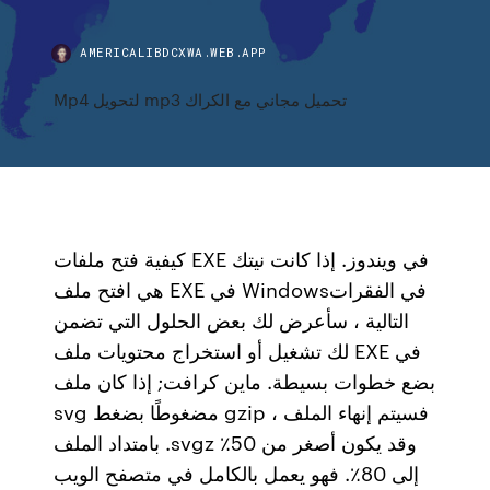
AMERICALIBDCXWA.WEB.APP
Mp4 لتحويل mp3 تحميل مجاني مع الكراك
كيفية فتح ملفات EXE في ويندوز. إذا كانت نيتك
هي افتح ملف EXE في Windowsفي الفقرات
التالية ، سأعرض لك بعض الحلول التي تضمن
لك تشغيل أو استخراج محتويات ملف EXE في
بضع خطوات بسيطة. ماين كرافت; إذا كان ملف
svg مضغوطًا بضغط gzip ، فسيتم إنهاء الملف
بامتداد الملف .svgz وقد يكون أصغر من 50٪
إلى 80٪. فهو يعمل بالكامل في متصفح الويب