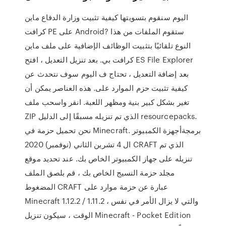
اليوم سنقوم بتسويتها كيفية تثبيت وزارة الدفاع ماين
كرافت PE على Android? ستقوم الملفات من هذا
النوع تلقائيًا بتثبيت الوظائف الإضافية على ملف ماين
كرافت بي. بعد تنزيل التعديل ، افتح ES File Explorer
بعد إضافة التعديل ، تحتاج ف اليوم سوف نتحدث عن
كيفية تثبيت حزم الموارد على. هذه العناصر يمكن أن
تغير بشكل كبير بنية ومظهر اللعبة. انقر واسحب ملف
ZIP الذي تم تنزيله مسبقًا إلى الدليل resourcepacks.
نحن تحميل حزمة في Minecraft. برمجةأجهزة الكمبيوتر
ال 4 تشرين الثاني (نوفمبر) 2020 CRAFT الذي تم
تنزيله على جهاز الكمبيوتر الخاص بك. عند تحديد موقع
مجلد حزمة النسيج الخاص بك ، قم بلصق الملف
المضغوط CRAFT عبارة عن حزمة موارد على
Minecraft 1.12.2 / 1.11.2 ، والتي لا يزال الأمر في نفس
الوقت ، سيكون تنزيل Minecraft - Pocket Edition