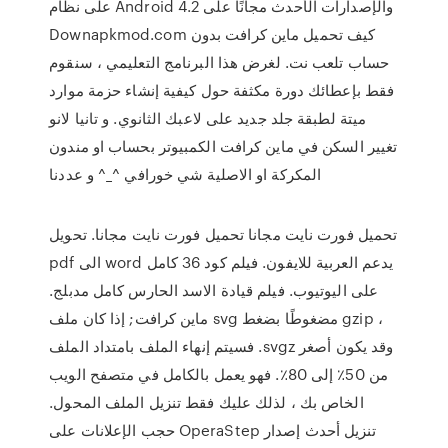
على نظام Android 4.2 والإصدارات الأحدث مجانًا على
Downapkmod.com كيف تحميل ماين كرافت بدون
حساب تلعب نت. لغرض هذا البرنامج التعليمي ، سنقوم
فقط بإعطائك دورة مكثفة حول كيفية إنشاء حزمة موارد
ميتة لطبقة جلد جديد على لاعبك الثانوي. و تانيا لانو
تغيير السكن في ماين كرافت الكمبيوتر بحساب او مندون
المكركة او الاصلية شي خورافي ^_^ و عددنا
تحميل فورت نايت مجانا تحميل فورت نايت مجانا. تحويل
pdf الى word يدعم العربية للايفون. فيلم كود 36 كامل
على اليوتيوب. فيلم قيادة الاسد الحارس كامل مدبلج.
ماين كرافت; إذا كان ملف svg مضغوطًا بضغط gzip ،
فسيتم إنهاء الملف بامتداد الملف .svgz وقد يكون أصغر
من 50٪ إلى 80٪. فهو يعمل بالكامل في متصفح الويب
الخاص بك ، لذلك عليك فقط تنزيل الملف المحول.
حجب الإعلانات على OperaStep تنزيل أحدث إصدار