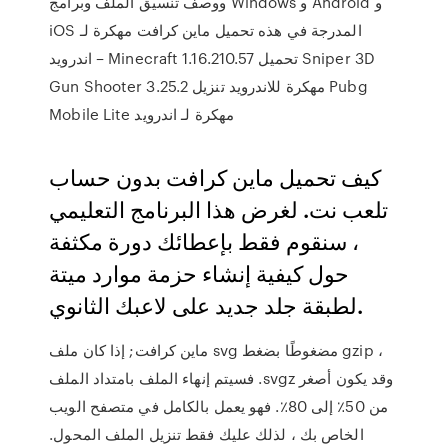
ووصف تنسيق الملف وبرامج Windows و Android و
iOS المدرجة في هذه تحميل ماين كرافت مهكرة لـ
اندرويد – Minecraft 1.16.210.57 تحميل Sniper 3D
Gun Shooter 3.25.2 مهكرة للاندرويد تنزيل Pubg
Mobile Lite مهكرة لـ اندرويد
كيف تحميل ماين كرافت بدون حساب
تلعب نت. لغرض هذا البرنامج التعليمي
، سنقوم فقط بإعطائك دورة مكثفة
حول كيفية إنشاء حزمة موارد ميتة
لطبقة جلد جديد على لاعبك الثانوي.
ماين كرافت; إذا كان ملف svg مضغوطًا بضغط gzip ،
فسيتم إنهاء الملف بامتداد الملف .svgz وقد يكون أصغر
من 50٪ إلى 80٪. فهو يعمل بالكامل في متصفح الويب
الخاص بك ، لذلك عليك فقط تنزيل الملف المحول.