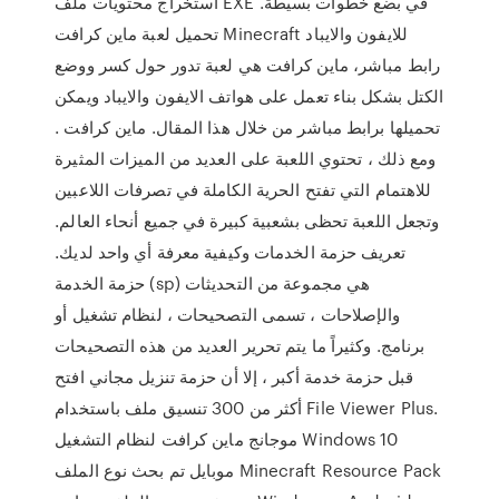
استخراج محتويات ملف EXE في بضع خطوات بسيطة.
تحميل لعبة ماين كرافت Minecraft للايفون والايباد
رابط مباشر، ماين كرافت هي لعبة تدور حول كسر ووضع
الكتل بشكل بناء تعمل على هواتف الايفون والايباد ويمكن
تحميلها برابط مباشر من خلال هذا المقال. ماين كرافت .
ومع ذلك ، تحتوي اللعبة على العديد من الميزات المثيرة
للاهتمام التي تفتح الحرية الكاملة في تصرفات اللاعبين
وتجعل اللعبة تحظى بشعبية كبيرة في جميع أنحاء العالم.
تعريف حزمة الخدمات وكيفية معرفة أي واحد لديك.
حزمة الخدمة (sp) هي مجموعة من التحديثات
والإصلاحات ، تسمى التصحيحات ، لنظام تشغيل أو
برنامج. وكثيراً ما يتم تحرير العديد من هذه التصحيحات
قبل حزمة خدمة أكبر ، إلا أن حزمة تنزيل مجاني افتح
أكثر من 300 تنسيق ملف باستخدام File Viewer Plus.
موجانج ماين كرافت لنظام التشغيل Windows 10
موبايل تم بحث نوع الملف Minecraft Resource Pack