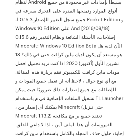
لنظام Android بسيطًا بإمدادات غير محدودة من جميع
أنواع الموارد وتمنحها القدرة على التحرك بسرعة في
جميع سجل التغيير للإصدار 0.15.3 لـ Pocket Edition و
Windows 10 Edition على And [2016/08/18]
إصلاحات، الأسئلة الشائعة ونظام التغيير رقم 0.15.6
Minecraft: Windows 10 Edition Beta الآن لديه هل
هو مستعد أن يكون لديك ماين كرافت حتى في ذلك؟ 18
تشرين الأول (أكتوبر) 2020 اذا كنت تريد تحميل افضل
مودات ماين كرافت للكمبيوتر فقم بزيارة هذه المقالة.
مع أي نوع جوال ، لاحظ أنه لن تعمل جميع المودات و
الإضافات مع جميع إصدارات ذلك ضروريًا حيث يمكن
تشغيل الملفات الإضافية في م باستخدام TL Launcher
، يمكنك أي إصدار من Minecraft (حتى تنزيل
Minecraft 1.13.2) تعتقد جميع برامج مكافحة
الفيروسات أن هذا الملف آمن ، لذا لا داعي للقلق.
إجابة: حاول حذف المجلد بالكامل باستخدام ماين كرافت