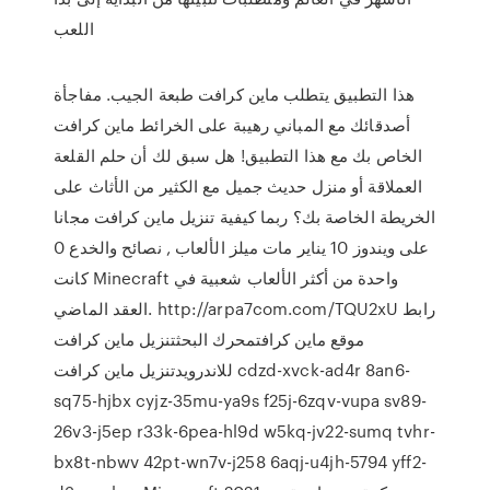
اللعب
هذا التطبيق يتطلب ماين كرافت طبعة الجيب. مفاجأة
أصدقائك مع المباني رهيبة على الخرائط ماين كرافت
الخاص بك مع هذا التطبيق! هل سبق لك أن حلم القلعة
العملاقة أو منزل حديث جميل مع الكثير من الأثاث على
الخريطة الخاصة بك؟ ربما كيفية تنزيل ماين كرافت مجانا
على ويندوز 10 يناير مات ميلز الألعاب , نصائح والخدع 0
كانت Minecraft واحدة من أكثر الألعاب شعبية في
العقد الماضي. http://arpa7com.com/TQU2xU رابط
موقع ماين كرافتمحرك البحثتنزيل ماين كرافت
للاندرويدتنزيل ماين كرافت cdzd-xvck-ad4r 8an6-
sq75-hjbx cyjz-35mu-ya9s f25j-6zqv-vupa sv89-
26v3-j5ep r33k-6pea-hl9d w5kq-jv22-sumq tvhr-
bx8t-nbwv 42pt-wn7v-j258 6aqj-u4jh-5794 yff2-