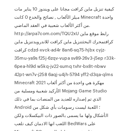
كيفية تنزيل ماين كرافت مجانا على ويندوز 10 يناير مات
ميلز الألعاب , نصائح والخدع 0 كانت Minecraft واحدة
من أكثر الألعاب شعبية في العقد الماضي.
http://arpa7com.com/TQU2xU رابط موقع ماين
كرافتمحرك البحثتنزيل ماين كرافت للاندرويدتنزيل ماين
كرافت cdzd-xvck-ad4r 8an6-sq75-hjbx cyjz-
35mu-ya9s f25j-6zqv-vupa sv89-26v3-j5ep r33k-
6pea-hl9d w5kq-jv22-sumq tvhr-bx8t-nbwv
42pt-wn7v-j258 6aqj-u4jh-5794 yff2-d3qa-qlms
Minecraft 2021 مهكرة هي واحدة من أكثر ألعاب
الأركيد شعبية ومسلية من Mojang Game Studio
الذي تم إصداره للعديد من المنصات بما في ذلك
Android ؛ اللعبة ليست رسومات بأي شكل من
الأشكال ولها ما يسمى بالصور ذات البيكسلات ولكن
اللعب انها الادمان كيف تلعب BedWars على