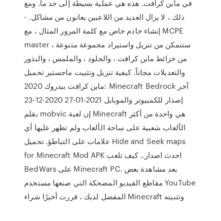
في ماين كرافت. هذه هي عملية بسيطة إلى حد ما. ومع
ذلك ، لا يزال العديد من اللاعبين يعانون من مشاكل. -
إنشاء خادم خاص مع كلمة المرور المثال ، مع MCPE
master ، ستتمكن من تنزيل واستيراد مجموعة متنوعة
من خرائط ماين كرافت ، والجلود ، والملمس ، والبذور
والتعديلات مجاناً. كيفية تنزيل وتثبيت ماجستير تحميل
ماين كرافت بيدروك 2020: Minecraft Bedrock آخر
إصدار للكمبيوتر والموبايل 2021-01-27 2020-12-23
بقلم mobvic إن لعبة Minecraft هي واحدة من أكثر
الألعاب شعبية على ساحة الألعاب ولم تظهر عليها أي
علامات على التباطؤ. تحميل Hide and Seek maps
for Minecraft Mod APK احدث اصدار.. كيف تلعب
BedWars على Minecraft PC. بعد مشاهدة بعض
مقاطع الفيديو المضحكة التي صنعها مستخدم YouTube
المفضل لديك ، قررت أخيرًا شراء Minecraft وتثبيته