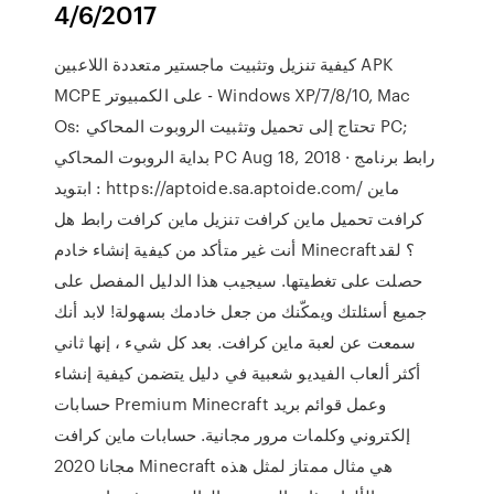
4/6/2017
كيفية تنزيل وتثبيت ماجستير متعددة اللاعبين APK
MCPE على الكمبيوتر - Windows XP/7/8/10, Mac
Os: تحتاج إلى تحميل وتثبيت الروبوت المحاكي PC;
بداية الروبوت المحاكي PC Aug 18, 2018 · رابط برنامج
ابتويد : https://aptoide.sa.aptoide.com/ ماين
كرافت تحميل ماين كرافت تنزيل ماين كرافت رابط هل
أنت غير متأكد من كيفية إنشاء خادم Minecraft؟ لقد
حصلت على تغطيتها. سيجيب هذا الدليل المفصل على
جميع أسئلتك ويمكّنك من جعل خادمك بسهولة! لابد أنك
سمعت عن لعبة ماين كرافت. بعد كل شيء ، إنها ثاني
أكثر ألعاب الفيديو شعبية في دليل يتضمن كيفية إنشاء
حسابات Premium Minecraft وعمل قوائم بريد
إلكتروني وكلمات مرور مجانية. حسابات ماين كرافت
مجانا 2020 Minecraft هي مثال ممتاز لمثل هذه