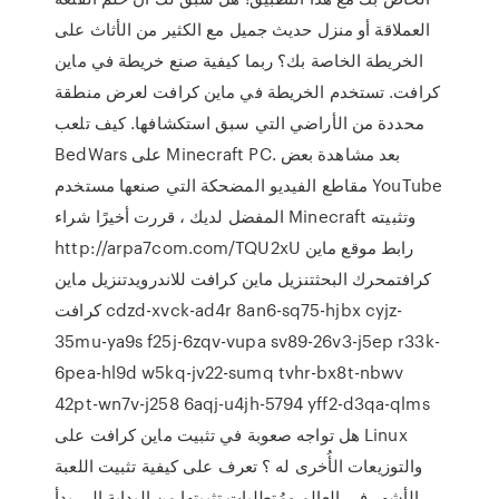
العملاقة أو منزل حديث جميل مع الكثير من الأثاث على
الخريطة الخاصة بك؟ ربما كيفية صنع خريطة في ماين
كرافت. تستخدم الخريطة في ماين كرافت لعرض منطقة
محددة من الأراضي التي سبق استكشافها. كيف تلعب
BedWars على Minecraft PC. بعد مشاهدة بعض
مقاطع الفيديو المضحكة التي صنعها مستخدم YouTube
المفضل لديك ، قررت أخيرًا شراء Minecraft وتثبيته
http://arpa7com.com/TQU2xU رابط موقع ماين
كرافتمحرك البحثتنزيل ماين كرافت للاندرويدتنزيل ماين
كرافت cdzd-xvck-ad4r 8an6-sq75-hjbx cyjz-
35mu-ya9s f25j-6zqv-vupa sv89-26v3-j5ep r33k-
6pea-hl9d w5kq-jv22-sumq tvhr-bx8t-nbwv
42pt-wn7v-j258 6aqj-u4jh-5794 yff2-d3qa-qlms
هل تواجه صعوبة في تثبيت ماين كرافت على Linux
والتوزيعات الأُخرى له ؟ تعرف على كيفية تثبيت اللعبة
الأشهر في العالم ومُتطلبات تثبيتها من البداية إلى بدأ