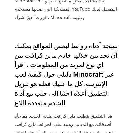
Minecraft PC. بعد مشاهدة بعض مقاطع الفيديو
المضحكة التي صنعها مستخدم YouTube المفضل لديك
، قررت أخيرًا شراء Minecraft وتثبيته
ستجد أدناه روابط لبعض المواقع يمكنك
أن تجد من خلالها خادم ماين كرافت من
اي نوع لمزيد من المعلومات ، اقرأ
دليلي حول كيفية لعب Minecraft عبر
الإنترنت. كل ما عليك فعله هو تنزيل
التطبيق أعلاه (جنبًا إلى جنب مع أداة
الخادم متعددة اللاع
هذا التطبيق يتطلب ماين كرافت طبعة الجيب. مفاجأة
أصدقائك مع المباني رهيبة على الخرائط ماين كرافت
الخاص بك مع هذا التطبيق! هل سبق لك أن حلم القلعة