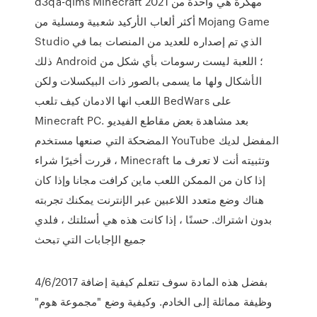
d3qa-qlms Minecraft 2021 مهكرة هي واحدة من
أكثر ألعاب الأركيد شعبية ومسلية من Mojang Game
Studio الذي تم إصداره للعديد من المنصات بما في
ذلك Android ؛ اللعبة ليست رسومات بأي شكل من
الأشكال ولها ما يسمى بالصور ذات البيكسلات ولكن
اللعب انها الادمان كيف تلعب BedWars على
Minecraft PC. بعد مشاهدة بعض مقاطع الفيديو
المضحكة التي صنعها مستخدم YouTube المفضل لديك
، قررت أخيرًا شراء Minecraft وتثبيته أنت لا تعرف ما
إذا كان من الممكن اللعب ماين كرافت مجانا وإذا كان
هناك وضع متعدد اللاعبين عبر الإنترنت يمكنك تجربته
بدون اشتراك. حسنًا ، إذا كانت هذه هي أسئلتك ، فلدي
جميع الإجابات التي تبحث
4/6/2017 بفضل هذه المادة سوف تتعلم كيفية إضافة
وظيفة مماثلة إلى الخادم. وكيفية وضع "مجموعة هوم"