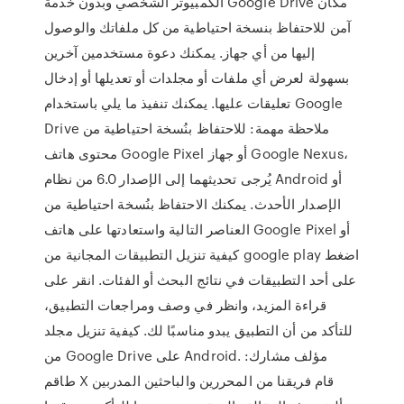
الكمبيوتر الشخصي وبدون خدمة Google Drive مكان
آمن للاحتفاظ بنسخة احتياطية من كل ملفاتك والوصول
إليها من أي جهاز. يمكنك دعوة مستخدمين آخرين
بسهولة لعرض أي ملفات أو مجلدات أو تعديلها أو إدخال
تعليقات عليها. يمكنك تنفيذ ما يلي باستخدام Google
Drive ملاحظة مهمة: للاحتفاظ بنُسخة احتياطية من
محتوى هاتف Google Pixel أو جهاز Google Nexus،
يُرجى تحديثهما إلى الإصدار 6.0 من نظام Android أو
الإصدار الأحدث. يمكنك الاحتفاظ بنُسخة احتياطية من
العناصر التالية واستعادتها على هاتف Google Pixel أو
كيفية تنزيل التطبيقات المجانية من google play اضغط
على أحد التطبيقات في نتائج البحث أو الفئات. انقر على
قراءة المزيد، وانظر في وصف ومراجعات التطبيق،
للتأكد من أن التطبيق يبدو مناسبًا لك. كيفية تنزيل مجلد
من Google Drive على Android. مؤلف مشارك:
طاقم X قام فريقنا من المحررين والباحثين المدربين