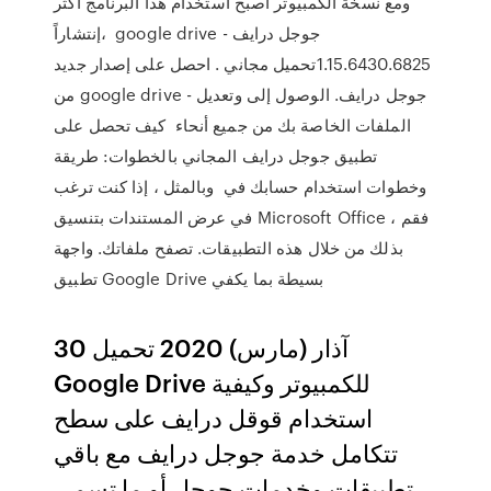
ومع نسخة الكمبيوتر اصبح استخدام هذا البرنامج أكثر
إنتشاراً، google drive - جوجل درايف
1.15.6430.6825تحميل مجاني . احصل على إصدار جديد
من google drive - جوجل درايف. الوصول إلى وتعديل
الملفات الخاصة بك من جميع أنحاء كيف تحصل على
تطبيق جوجل درايف المجاني بالخطوات: طريقة
وخطوات استخدام حسابك في وبالمثل ، إذا كنت ترغب
في عرض المستندات بتنسيق Microsoft Office ، فقم
بذلك من خلال هذه التطبيقات. تصفح ملفاتك. واجهة
تطبيق Google Drive بسيطة بما يكفي
30 آذار (مارس) 2020 تحميل
Google Drive للكمبيوتر وكيفية
استخدام قوقل درايف على سطح
تتكامل خدمة جوجل درايف مع باقي
تطبيقات وخدمات جوجل أو ما تسمى