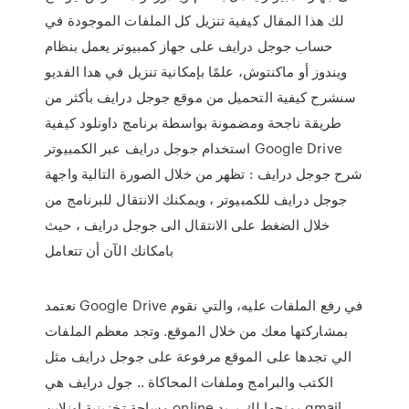
لك هذا المقال كيفية تنزيل كل الملفات الموجودة في
حساب جوجل درايف على جهاز كمبيوتر يعمل بنظام
ويندوز أو ماكنتوش، علمًا بإمكانية تنزيل في هدا الفديو
سنشرح كيفية التحميل من موقع جوجل درايف بأكثر من
طريقة ناجحة ومضمونة بواسطة برنامج داونلود كيفية
استخدام جوجل درايف عبر الكمبيوتر Google Drive
شرح جوجل درايف : تظهر من خلال الصورة التالية واجهة
جوجل درايف للكمبيوتر ، ويمكنك الانتقال للبرنامج من
خلال الضغط على الانتقال الى جوجل درايف ، حيث
بامكانك الآن أن تتعامل
نعتمد Google Drive في رفع الملفات عليه، والتي نقوم
بمشاركتها معك من خلال الموقع. وتجد معظم الملفات
الي تجدها على الموقع مرفوعة على جوجل درايف مثل
الكتب والبرامج وملفات المحاكاة .. جول درايف هي
مساحة تخزينية اونلاين online يمنحها لك بريد gmail