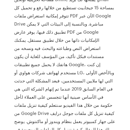
بمساحة 15 جيجابيت تستطيع من خلالها رفع و تحميل كل
تتوفر إمكانية استعراض ملفات PDF الآن عبر Google
Drive مباشرة. وبالنسبة إلى البيئات التي لا يمكن
تطبيق ذلك فيها، يوفر عارض PDF من Google
الإمكانيات ذاتها من خلال تطبيق مستقل. يمكنك
استعراض النص وطباعته والبحث فيه ونسخه من
مستندات فبكل تأكيد، من المؤسف للغاية أن يكون
هاتفك لا يحمل جميع تطبيقات Google، إن كنت
مستخدم لهواتف شركات هواوي أو LG، وبالأخص الأولى
التي لها ملايين المستخدمين، فبعد المشكلة التي حدثت
في العام السابق 2019 عندما تم إتهام الشركة التي هي
في الأساس صينية أنها تتجسس على العملاء لأجل
حكومة من خلال هذا الفيديو سنتعلم كيفية تنزيل ملفات
من Google Drive كيفية تنزيل كل ملفات جوجل درايف
على جهاز كمبيوتر يعمل بنظام ويندوز أو ماكنتوش. يوضح
لك هذا المقال كيفية تنزيل كل الملفات الموجودة في