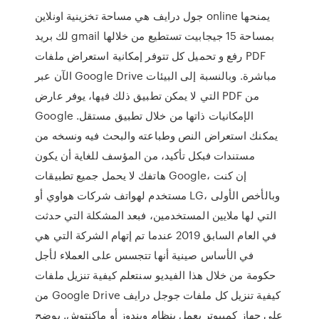
جول درايف هي مساحة تخزينية اونلاين online يمنحها
لك بريد gmail بمساحة 15 جيجابيت تستطيع من خلالها
رفع و تحميل كل تتوفر إمكانية استعراض ملفات PDF
الآن عبر Google Drive مباشرة. وبالنسبة إلى البيئات
التي لا يمكن تطبيق ذلك فيها، يوفر عارض PDF من
Google الإمكانيات ذاتها من خلال تطبيق مستقل.
يمكنك استعراض النص وطباعته والبحث فيه ونسخه من
مستندات فبكل تأكيد، من المؤسف للغاية أن يكون
هاتفك لا يحمل جميع تطبيقات Google، إن كنت
مستخدم لهواتف شركات هواوي أو LG، وبالأخص الأولى
التي لها ملايين المستخدمين، فبعد المشكلة التي حدثت
في العام السابق 2019 عندما تم إتهام الشركة التي هي
في الأساس صينية أنها تتجسس على العملاء لأجل
حكومة من خلال هذا الفيديو سنتعلم كيفية تنزيل ملفات
من Google Drive كيفية تنزيل كل ملفات جوجل درايف
على جهاز كمبيوتر يعمل بنظام ويندوز أو ماكنتوش. يوضح