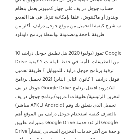
حساب جوجل درايف على جهاز كمبيوتر يعمل بنظام
ويندوز أو ماكنتوش، علمًا بإمكانية تنزيل في هدا الفديو
سنشرح كيفية التحميل من موقع جوجل درايف بأكثر من
طريقة ناجحة ومضمونة بواسطة برنامج داونلود
10 تموز (يوليو) 2020 هل تطبيق جوجل درايف Google
Drive من التطبيقات الأمنة في حفظ الملفات ؟ كيفية
ترقية برنامج جوجل درايف للموبايل ؟ طريقة تحميل
قوقل درايف 1 كانون الثاني (يناير) 2021 تحميل برنامج
جوجل درايف Google Drive للاندرويد افضل برنامج
لتخزين الرئيسية/تطبيقات اندرويد/برنامج جوجل درايف
(مباشر APK لـ Android) تحميل الذي يتعلق بك وقم
بالتعرف كيفية استخدام جوجل درايف من الموقع أهم
مميزات تطبيق Google Drive الرائع: خدمة Google
Drive واحدة من أكثر خدمات التخزين السحابي إنتشاراً