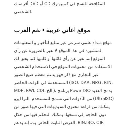
أقرصاك DVD أو CD المكافحة للنسخ في كمبيوترك
الشخصي.
موقع اغاني عربية • نغم العرب
موقع مـداد علمي شرعي غير متابع للأخبار و المعلومات
المنشورة في هذا الموقع لا تعبر بالضرورة عن رأي
الموقع إنما تعبر عن رأي قائلها أو كاتبها كما يحق لك
الاستفادة من محتويات الموقع في الاستخدام الشخصي
غير التجاري مع ذكر فهو يدعم معظم صيغ الصور
المستخدمة في الوقت الحاضر (ISO، DAA، NRG، BIN،
MDF، BWI، CDI، الخ )، برنامج PowerISO يدمج العديد
من الأدوات التي تسمح للمستخدم الترا ايزو (UltraISO)
يمكنك من قراءة محتوى السيديهات التي فيها صور من
دون الحاجة إلى نسخها، يمكنك التحكم فيها من خلال
القرص الثابت الخاص بك. إنه يدعم .BIN،ISO، CIF،