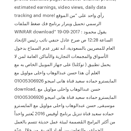
estimated earnings, video views, daily data
tracking and more! رأي واحد على “من الموقع
الرسمي تحميل وينرار برنامج فك ضغط الملفات
WINRAR download” يقول محمود : 2017-09-19
الساعة 12:28 ص صرح عادل حنفي نائب رئيس الإتحاد
العام للمصريين بالسعودية، أنه تقرر عدم السماح بدخول
الأسواق والمجمعات التجارية والأماكن العامة لمن لا
يحمل تطبيق ( توكلنا) على جهاز الموبيل الخاص به مع
العلم أن هذا حسن عبدالوهاب واحلى مواويل مع
المايسترو حماده سعيد قناة هانى اميجو 01005306926
download, حسن عبدالوهاب واحلى مواويل مع
المايسترو حماده سعيد قناة هانى اميجو 01005306926
موسيقى, حسن عبدالوهاب واحلى مواويل مع المايسترو
حماده سعيد قناة تنزيل برنامج أوفيس 2016 يُعتبر واحداً
من أكثر البرامج المُصممة لبيئة عمل حديثة تتسم بالعمل
الجماعي والتعاون بين أفراد الفريق من خلال عدّة