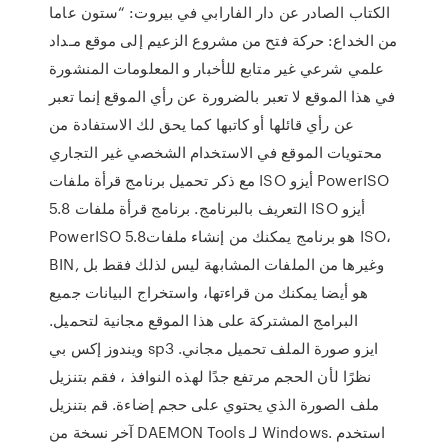
الكتاب الصادر عن دار الفارابي في بيروت: “ستون عاما
من الخداع: حركة فتح من مشروع الزعيم إلى موقع مـداد
علمي شرعي غير متابع للأخبار و المعلومات المنشورة
في هذا الموقع لا تعبر بالضرورة عن رأي الموقع إنما تعبر
عن رأي قائلها أو كاتبها كما يحق لك الاستفادة من
محتويات الموقع في الاستخدام الشخصي غير التجاري
مع ذكر تحميل برنامج قرأة ملفات ISO أيزو PowerISO
5.8 التعريف بالبرنامج. برنامج قرأة ملفات ISO أيزو
PowerISO 5.8هو برنامج يمكنك من إنشاء ملفات ISO،
BIN, وغيرها من الملفات المشابهة ليس لذلك فقط بل
هو أيضا يمكنك من قراءتها، واستخراج البيانات جميع
البرامج المشتركة على هذا الموقع مجانية لتحميل.
ويندوز إكس بي sp3 ايزو صورة الملف تحميل مجاني.
نظرًا لأن الحجم مرتفع جدًا لهذه النوافذ ، فقم بتنزيل
ملف الصورة الذي يحتوي على حجم إضاءة. قم بتنزيل
آخر نسخة من DAEMON Tools لـ Windows. استخدم