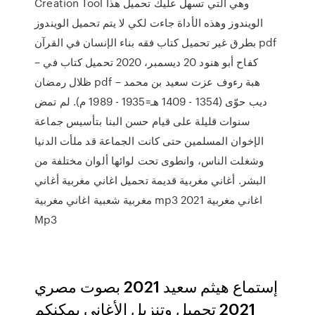
Creation Tool وهي التي تسهل عليك تحميل هذا
الويندوز وهذه الأداة جاءت لكي لا يتم تحميل الويندوز
بطرق غير تحميل كتاب فقه بناء الإنسان في القرآن pdf
– كفاح أبو هنود 20 ديسمبر، 2020 تحميل كتاب في
ظلال رمضان pdf – هبة رءوف عزت سعيد بن محمد
ديب حوّى (1354 - 1409 هـ=1935 - 1989 م). لم تمض
سنوات قليلة على قيام حسن البنا بتأسيس جماعة
الإخوان المسلمين حتى كانت الجماعة قد ملأت الدنيا
وشغلت الناس، وانطوى تحت لوائها ألوان مختلفة من
البشر. أغاني مغربية قديمة تحميل اغاني مغربية أغاني
مغربية شعبية اغاني مغربية mp3 2021 اغاني مغربية
Mp3
إستماع هيثم سعيد 2021 بصوت مصري
2021 تحميل وتنزيل الأغاني يمكنكم