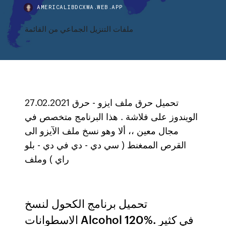
AMERICALIBDCXWA.WEB.APP
ملفات التنزيل الجماعي من القائمة
27.02.2021 تحميل حرق ملف ايزو - حرق
الويندوز على فلاشة . هذا البرنامج متخصص في
مجال معين ،، ألا وهو نسخ ملف الآيزو الى
القرص الممغنط ( سي دي - دي في دي - بلو
راي ) وملف
تحميل برنامج الكحول لنسخ
الاسطوانات Alcohol 120%. في كثير