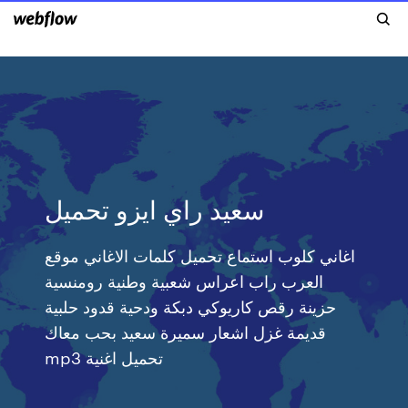
سعيد راي ايزو تحميل
اغاني كلوب استماع تحميل كلمات الاغاني موقع
العرب راب اعراس شعبية وطنية رومنسية
حزينة رقص كاريوكي دبكة ودحية قدود حلبية
قديمة غزل اشعار سميرة سعيد بحب معاك
mp3 تحميل اغنية