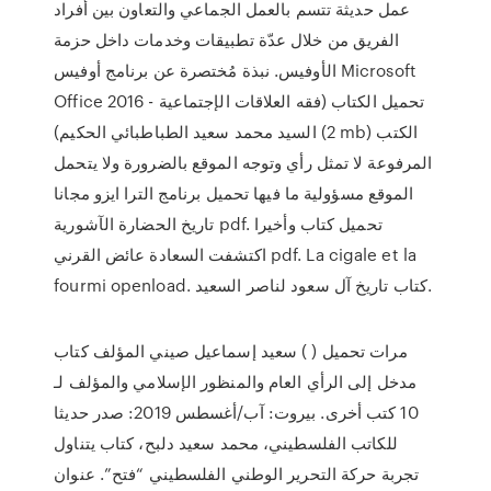
عمل حديثة تتسم بالعمل الجماعي والتعاون بين أفراد
الفريق من خلال عدّة تطبيقات وخدمات داخل حزمة
الأوفيس. نبذة مُختصرة عن برنامج أوفيس Microsoft
Office 2016 تحميل الكتاب (فقه العلاقات الإجتماعية -
السيد محمد سعيد الطباطبائي الحكيم) (2 mb) الكتب
المرفوعة لا تمثل رأي وتوجه الموقع بالضرورة ولا يتحمل
الموقع مسؤولية ما فيها تحميل برنامج الترا ايزو مجانا
تاريخ الحضارة الآشورية pdf. تحميل كتاب وأخيرا
اكتشفت السعادة عائض القرني pdf. La cigale et la
fourmi openload. كتاب تاريخ آل سعود لناصر السعيد.
مرات تحميل ( ) سعيد إسماعيل صيني المؤلف كتاب
مدخل إلى الرأي العام والمنظور الإسلامي والمؤلف لـ
10 كتب أخرى. بيروت: آب/أغسطس 2019: صدر حديثا
للكاتب الفلسطيني، محمد سعيد دلبح، كتاب يتناول
تجربة حركة التحرير الوطني الفلسطيني “فتح”. عنوان