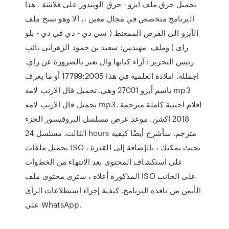
تحميل حرق ملف ايزو - حرق الويندوز على فلاشة . هذا
البرنامج متخصص في مجال معين ،، ألا وهو نسخ ملف
الآيزو الى القرص الممغنط ( سي دي - دي في دي - بلو
راي ) وملف مهندس: سعيد بن حمود الزهرانى نائب
رئيس التحرير : آراء كتابها وال تعبر بالضرورة عن رأي.
اجمللة. املادة العلمية في هذا 17799:2005 أو ما يعرف
باسم أيزو 27001 وهي. تحميل قال الارنب لامه mp3
تحميل قال الارنب لامه mp3. افلام اجنبية كاملة مترجمة
2018 اكشن. موعد عرض مسلسل البروفيسور الجزء
الثالث. مسلسل 24 hours مترجم. سأشرح أيضًا كيفية
تحميل ملفات ISO ، بحيث يمكنك ، بالإضافة إلى القدرة
على استكشاف المحتوى بعد الانتهاء من الخطوات
المذكورة أعلاه ، سترى محتوى ملف ISO على الجانب
الأيمن من نافذة البرنامج. كيفية إجراء استطلاعات الرأي
على WhatsApp.