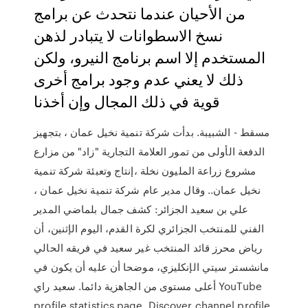
من الأحيان عندما نتحدث عن برامج
نسخ الاسطوانات لا يتبادر لذهن
المستخدم إلا اسم برنامج النيرو، ولكن
ذلك لا يعني عدم وجود برامج أخرى
قوية في ذلك المجال وإن أخذنا
مسقط - الشبيبة. بدأت شركة تنمية نخيل عمان ، بتجهيز
الدفعة الأولى من تمور العلامة التجارية "زاد" من مزارع
مشروع زراعة المليون نخلة ،إنتاج وتعبئة شركة تنمية
نخيل عمان.. وقال مدير عام شركة تنمية نخيل عمان ،
علي بن سعيد الجزائر: كشف جمال بلماضي المدير
الفني للمنتخب الجزائري لكرة القدم، اليوم الإثنين، أن
رياض محرز قائد المنتخب غير سعيد في فريقه الحالي
مانشستر سيتي الإنكليزي، موضحا أن عليه أن يكون في
أعلى مستوى من الجاهزية دائما. سعيد راي YouTube
profile statistics page. Discover channel profile,