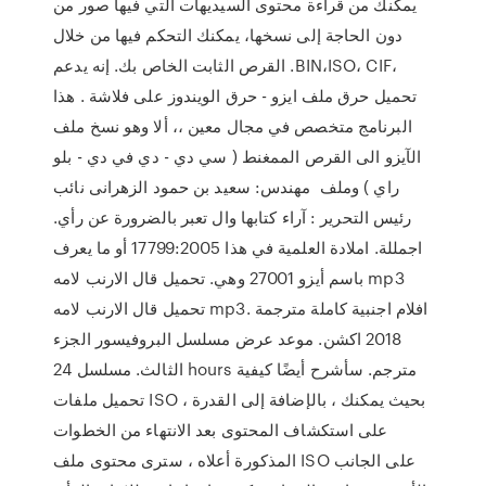
يمكنك من قراءة محتوى السيديهات التي فيها صور من
دون الحاجة إلى نسخها، يمكنك التحكم فيها من خلال
القرص الثابت الخاص بك. إنه يدعم .BIN،ISO، CIF،
تحميل حرق ملف ايزو - حرق الويندوز على فلاشة . هذا
البرنامج متخصص في مجال معين ،، ألا وهو نسخ ملف
الآيزو الى القرص الممغنط ( سي دي - دي في دي - بلو
راي ) وملف مهندس: سعيد بن حمود الزهرانى نائب
رئيس التحرير : آراء كتابها وال تعبر بالضرورة عن رأي.
اجمللة. املادة العلمية في هذا 17799:2005 أو ما يعرف
باسم أيزو 27001 وهي. تحميل قال الارنب لامه mp3
تحميل قال الارنب لامه mp3. افلام اجنبية كاملة مترجمة
2018 اكشن. موعد عرض مسلسل البروفيسور الجزء
الثالث. مسلسل 24 hours مترجم. سأشرح أيضًا كيفية
تحميل ملفات ISO ، بحيث يمكنك ، بالإضافة إلى القدرة
على استكشاف المحتوى بعد الانتهاء من الخطوات
المذكورة أعلاه ، سترى محتوى ملف ISO على الجانب