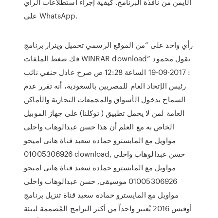
الأيمن من نافذة البرنامج. كيفية إجراء استطلاعات الرأي
على WhatsApp.
رأي واحد على “من الموقع الرسمي تحميل وينرار برنامج
فك ضغط الملفات WINRAR download” يقول محمود
: 2017-09-19 الساعة 12:28 ص صرح عادل حنفي نائب
رئيس الإتحاد العام للمصريين بالسعودية، أنه تقرر عدم
السماح بدخول الأسواق والمجمعات التجارية والأماكن
العامة لمن لا يحمل تطبيق ( توكلنا) على جهاز الموبيل
الخاص به مع العلم أن هذا حسن عبدالوهاب واحلى
مواويل مع المايسترو حماده سعيد قناة هانى اميجو
01005306926 download, حسن عبدالوهاب واحلى
مواويل مع المايسترو حماده سعيد قناة هانى اميجو
01005306926 موسيقى, حسن عبدالوهاب واحلى
مواويل مع المايسترو حماده سعيد قناة تنزيل برنامج
أوفيس 2016 يُعتبر واحداً من أكثر البرامج المُصممة لبيئة