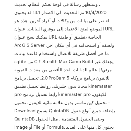
، وستظهر رسالة في لوحة تحكم النظام. تحديث
10/4/2020 تم التحديث الى الاصدار 13.1 قد يحتوي
العنصر على بيانات من وكالات أو أفراد آخرين. هذه هو
الموضع لمنح الاعتماد إلى موفري البيانات. عنوان URL.
يمكنك نسخ عنوان URL الخاصة بتطبيق أو طبقة
ArcGIS Server ولصقه أو استخدامه في أي مكان آخر.
ما هي أفضل طريقة للاتصال واستخدام قاعدة بيانات
sqlite من C # Stealth Max Camo Build يجعلك غير
مرئي! | عالم الدبابات الحد الأقصى من معدات التمويه
2.0. تحميل برنامج ProCam 5 للايفون برنامج بروكام
مجانا بدون جلبريك; روابط تحميل تطبيق kinemaster
pro رابط تحميل برنامج kinemaster pro للايفون.
تحميل كين ماستر بدون علامه مائيه للايفون. تحميل –
Download يسمح QuintaDB بإضافة جميع أنواع حقول
QuintaDB وحتى الحقول المتقدمة ، مثل الحقول
Image أو File أو Formula. يحتوي كل منها على العديد