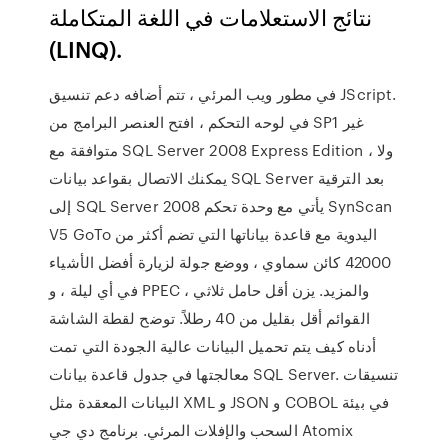
نتائج الاستعلامات في اللغة المتكاملة
(LINQ).
في مطور ويب المرئي ، تتم أضافه دعم تنسيق JScript.
في لوحه التحكم ، افتح العنصر البرامج من SP1 غير
متوافقة مع SQL Server 2008 Express Edition ، ولا
يمكنك الاتصال بقواعد بيانات SQL Server بعد الترقية
إلى SQL Server 2008 يأتي مع وحدة تحكم SynScan
V5 GoTo اليدوية مع قاعدة بياناتها التي تضم أكثر من
42000 كائن سماوي ، ووضع جولة لزيارة أفضل الأشياء
في أي ليلة ، و PPEC ، والمزيد. يزن أقل حامل ثلاثي
القوائم أقل بقليل من 40 رطلاً. توضح لقطة الشاشة
أدناه كيف يتم تحميل البيانات عالية الجودة التي تمت
معالجتها في جدول قاعدة بيانات SQL Server. تنسيقات
البيانات المعقدة مثل XML و JSON و COBOL في بيئة
السحب والإفلات المرئي. برنامج دي جي Atomix