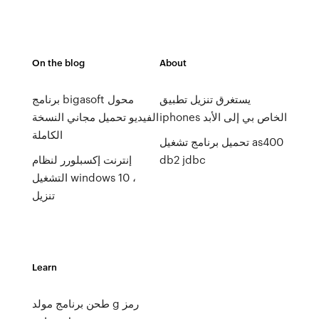
On the blog
About
يستغرق تنزيل تطبيق
برنامج bigasoft محول
iphones الخاص بي إلى الأبد
الفيديو تحميل مجاني النسخة
الكاملة
تحميل برنامج تشغيل as400
db2 jdbc
إنترنت إكسبلورر لنظام
التشغيل windows 10 ،
تنزيل
Learn
طحن برنامج مولد g رمز