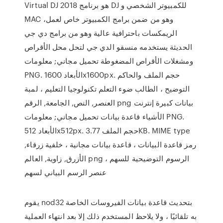
Virtual DJ 2018 هو برنامج DJ للكمبيوتر الشخصي و
MAC ،وهو من ضمن برامج الكمبيوتر خاص لعمل
الريمكسات باحترافية عالية وهو من برامج دي جي
الحديثة يستخدمه منسقو الدي جي لتحل محل الأقراص
ومشغلات الأقراص المضغوطة تحميل مجاني; معلومات
PNG. الأبعاد 1600x1600px. حجم الملف والحاكم
التوضيح ، الطالب ضوء التعلم تكنولوجيا التعليم ، لمبة
العنصر, النص, الجامعة, الرقم png بيانات كبيرة إنترنت
الأشياء قاعدة بيانات تحميل مجاني; معلومات PNG.
الأبعاد 512x512px. حجم الملف 3.77KB. MIME type
رمز قاعدة البيانات ، قاعدة بيانات مجانية ، خلفية زرقاء,
الأزرق, زاوية, العالم png الرسوم التوضيحية للسهم ،
عنصر الرسم البياني لسهم
يقوم nod32 بتحديث قاعدة بيانات الفيروسات الخاصة
به تلقائيًا ، ولا يلاحظ المستخدم ذلك إلا بعد انتهاء العملية