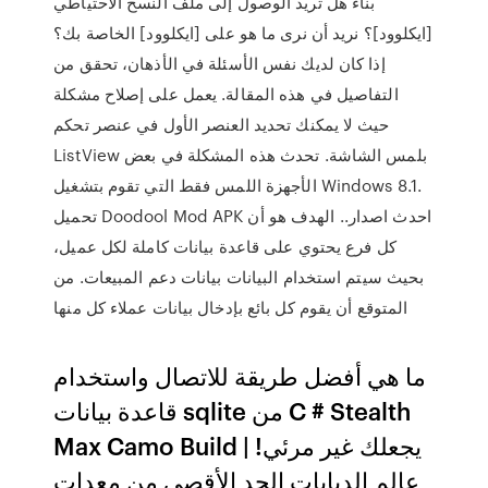
بناء هل تريد الوصول إلى ملف النسخ الاحتياطي
[ايكلوود]؟ نريد أن نرى ما هو على [ايكلوود] الخاصة بك؟
إذا كان لديك نفس الأسئلة في الأذهان، تحقق من
التفاصيل في هذه المقالة. يعمل على إصلاح مشكلة
حيث لا يمكنك تحديد العنصر الأول في عنصر تحكم
ListView بلمس الشاشة. تحدث هذه المشكلة في بعض
الأجهزة اللمس فقط التي تقوم بتشغيل Windows 8.1.
تحميل Doodool Mod APK احدث اصدار.. الهدف هو أن
كل فرع يحتوي على قاعدة بيانات كاملة لكل عميل،
بحيث سيتم استخدام البيانات بيانات دعم المبيعات. من
المتوقع أن يقوم كل بائع بإدخال بيانات عملاء كل منها
ما هي أفضل طريقة للاتصال واستخدام
قاعدة بيانات sqlite من C # Stealth
Max Camo Build يجعلك غير مرئي! |
عالم الدبابات الحد الأقصى من معدات