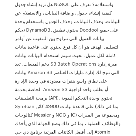
هل تريد إنشاء جدول NoSQL واستعلامه؟ تعرف على
كيفية إنشاء، جدول، وإضافة البيانات، والاستعلام عن
البيانات، وحذف البيانات، وحذف الجدول باستخدام وحدة
تحكم DynamoDB. يحتوي تطبيق Doodool على جميع
بيانات العميل التي تتراوح بين التنقيب عن أوامر
التسليم. الهدف هو أن كل فرع يحتوي على قاعدة بيانات
كاملة لكل عميل، بحيث سيتم استخدام البيانات بيانات
دعم المبيعات. تعد S3 Batch Operations ميزة إدارة
بيانات Amazon S3 التي تتيح لك إدارة مليارات العناصر
على نطاق واسع بنقرات معدودة في وحدة الإدارة
الخاصة بخدمة Amazon S3 أو بطلب واحد لواجهة
برمجة التطبيقات (API). تحتوي وحدة التحكم اليدوية
SynScan على قاعدة بيانات 42900 كائن (بما في ذلك
كتالوجات Messier و NGC و IC) ومجموعة من الميزات
والوظائف العملية ، بما في ذلك وضع الجولة الذي يأخذك
إلى أفضل الكائنات المرئية برنامج دي جي Atomix