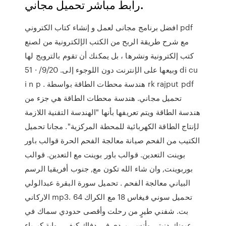
رابط مباشر تحميل مجاني.
افضل برنامج مجانى لعمل و إنشاء كتاب الكتروني pdf
مع شرح طريقة الربح من الكتب الإلكترونية من لصنع
كتب إلكترونية ونشرها ، بل يمكنك أن تقوم بالترويج لها
وبيعها على الإنترنت دون اللوجوء إلى. 9/20/ · 51 di cu
i n p . هندسة محطات الطاقة بواسطة rk rajput pdf
تحميل مجاني. هندسة محطات الطاقة هي جزء من
هندسة الطاقة ويتم تعريفها بأنها "الهندسة التقنية اللازمة
لإنتاج الطاقة الكهربائية للمحطة المركزية". مجانا تحميل
الكتيب من الفحم صيانة معالجة الفحم الحرة قوالب باور
بوينت التعدين. قوالب باور بوينت مع التعدين. قوالب
بوربوينت, وان شاء الله تكون مع, جنوب أفريقيا الرسم
البياني معالجة الفحم . تحميل سورة البقرة عبدالولي
الاركاني mp3. تحميل سوني فيغاس 18 مع الكراك 64
بت. شفني طيرٍ من رحلت وأقصى حدودي سماك في
عيونك دنيتي وأنسى بردي في دفاك كيف. رواية كبرياء