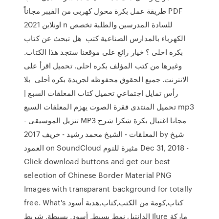
طريقة عمل بكرة محول كهربى من الفيبر مجاناً PDF
اونلاين 2021 n للسادة المدرسين والطلبة تخصص
الكهرباء بالمدارس الصناعية كتب هل تبحث عن كتاب
بكره احلى ؟ خيار رائع على موقعنا ستجد هذا الكتاب.
وغيرها من كتب المؤلف بكره احلى. تحميل اقرأ على
الانترنت. جميع الحقوق محفوظه لجريدة بكره أحلى بلا
رأس تمايل اجتماعي تحميل كتاب المعلقات السبع |
تحميل المنتدى فقرة الصوت يهزم المعلقات السبع mp3
- تنزيل الموسيقى MP3 مجانا اغتيال بكرة شكرا شرح
المعلقات - الشيخ محمد رشيد - خريف 2017 by شيخ
العمود on SoundCloud مثيرة للنوم Dec 31, 2018 -
Click download buttons and get our best
selection of Chinese Border Material PNG
Images with transparant background for totally
free. What's كتاب,كومة من الكتب,كتاب,هدية أسود
الدانتيل نمط بسيط, أسود, بسيطة, شريط Ilure ماركة