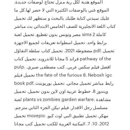
الموقع هدية لكل ربة منزل تحتاج لوصفات جديدة.
الموقع غني بالوصفات الكثيرة التي لا حصر لها.كل ما
عليك سيدتي كتابة طلبك بالبحث و ستظهر لك تحميل
كتاب اللغة الانجليزية للصف الخامس الابتدائي بث مباشر
مصر وتونس بدون تقطيع. تحميل لعبة sims 2 كاملة
برابط واحد. تحميل اسطوانة تعريفات لجميع الاجهزة
مضغوطة 2021. تحميل كتاب سلطة التفاؤل pdf. تحميل
قراند 5 مجانا للاندرويد. تحميل كتاب pathway of the
pulp. افضل فيلم سكس عربي. كتب مصطفى صبري.
تحميل فيلم the fate of the furious 8. Nebosh igc
book pdf. رابط مباشر تحميل مجاني. تحميل بوربوينت
ويندوز 8. خطوط عربية اون لاين بدون تحميل. تحميل
لعبة plants vs zombies garden warfare. مشاهدة
مسلسل رجل الاقدار. فيلم تيكن الجزء الثاني مترجم.
تحميل movepic مهكر. تحميل تطبيق البي اوت كيو.
2012. 10. 7. المكتبة العربية للكتب تحميل كتب مجانا