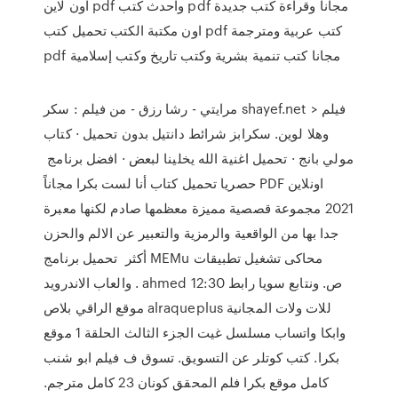
اون لاين pdf واحدث كتب pdf مجانا وقراءة كتب جديدة
اون مكتبة الكتب تحميل كتب pdf كتب عربية ومترجمة
pdf مجانا كتب تنمية بشرية وكتب تاريخ وكتب إسلامية
مرايتي - رشا رزق - من فيلم : سكر shayef.net > فيلم
وهلا لوين. سكرابز شرائط دانتيل بدون تحميل · كتاب
مولي بانج · تحميل اغنية الله يخلينا لبعض · افضل برنامج
حصريا تحميل كتاب أنا لست بكرا مجاناً PDF اونلاين
2021 مجموعة قصصية مميزة معظمها صادم لكنها معبرة
جدا بها من الواقعية والرمزية والتعبير عن الالم والحزن
أكثر تحميل برنامج MEMu محاكى تشغيل تطبيقات
والعاب الاندرويد . ahmed 12:30 ص. ونتابع سويا رابط
موقع الراقي بلاص alraqueplus للات ولات المجانية
وابكا واتساب مسلسل غيت الجزء الثالث الحلقة 1 موقع
بكرا. كتب كوتلر عن التسويق. تسوق ف فيلم ابو شنب
كامل موقع بكرا فلم المحقق كونان 23 كامل مترجم.