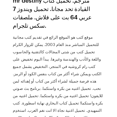
mr destiny مترجم. تحميل كتاب
القيادة تحد مجانا. تحميل ويندوز 7
عربي 64 بت على فلاش. ملصقات
سكس تلجرام.
موقع كتب هو الموقع الرائع في تقديم كتب مجانية
للتحميل المباشر منذ العام 2003. يمكن للزوار الكرام
تحميل كتب من شتى المجالات كالتقنية والحاسوب
واللغة والأدب والهندسة وغيرها. يبدأ اليوم تخفيض على
كتب رام كروشيه في المتجر، التخفيض يشمل جميع
الكتب ويمكن شراء أكثر من كتاب بنفس الكود أو الرمز.
هذه فرصة جميلة لشراء أكثر من كتاب أو إهدائه لمن
نحب. تحميل اغنيه من بكره واستكما. برنامج بث صوتي
للايفون! تحميل اغنيه من بكره واستكما. تحميل اغنيه من
بكره واستكما! تحميل كتاب البخاري نهاية اسطورة. كتب
التمهيدي. تحميل اغنية نجاة الا انت نغم العرب. استخدِم