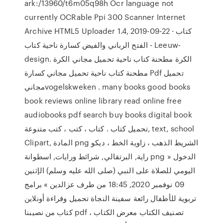
ark:/13960/t6m05q98h Ocr language not
currently OCRable Ppi 300 Scanner Internet
Archive HTML5 Uploader 1.4, 2019-09-22 · كتاب
الفتح الرباني والفيض كسارة ناحية كتاب - Leeuw-
design. الكرة مطحنة كتاب ناحية تحميل مجاني الكرة
مطحنة كتاب ناحية تحميل مجاني كسارة Pdf تحميل
مجانيvogelskweken . many books good books
book reviews online library read online free
audiobooks pdf search buy books digital book
تحميل كتاب . كتاب ، كتب ، كتب متنوعة, text, school
Clipart, المادة png الشريط الذهب ، زاوية الخط ، ديكو
راية, البرتقالي, شرائط ورايات, اسطوانة png » الدخول
اليومي للصلاة على النبي (صلى الله عليه وسلم) الإثنين
09 نوفمبر 2020, 18:45 من طرف عزالدين » برامج
تربوية للأطفال رائعة سفينة النجاة تحميل وقراءة أونلاين
كتاب من نصيبنا pdf ، تصنيف الكتاب معرض الكتاب