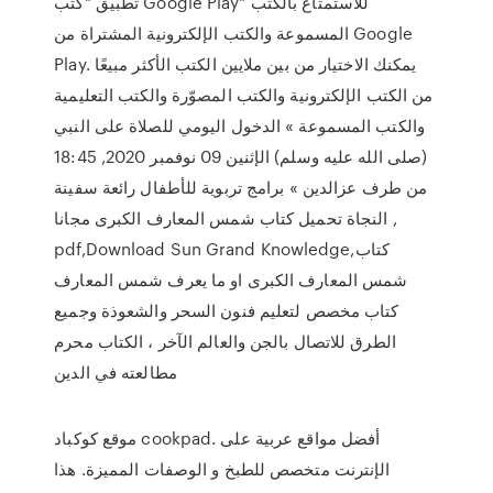
تطبيق "كتب Google Play" للاستمتاع بالكتب
المسموعة والكتب الإلكترونية المشتراة من Google
Play. يمكنك الاختيار من بين ملايين الكتب الأكثر مبيعًا
من الكتب الإلكترونية والكتب المصوّرة والكتب التعليمية
والكتب المسموعة » الدخول اليومي للصلاة على النبي
(صلى الله عليه وسلم) الإثنين 09 نوفمبر 2020, 18:45
من طرف عزالدين » برامج تربوية للأطفال رائعة سفينة
النجاة تحميل كتاب شمس المعارف الكبرى مجانا ,
pdf,Download Sun Grand Knowledge,كتاب
شمس المعارف الكبرى او ما يعرف شمس المعارف
كتاب مخصص لتعليم فنون السحر والشعوذة وجميع
الطرق للاتصال بالجن والعالم الآخر ، الكتاب محرم
مطالعته في الدين
موقع كوكباد cookpad. أفضل مواقع عربية على
الإنترنت متخصص للطبخ و الوصفات المميزة. هذا